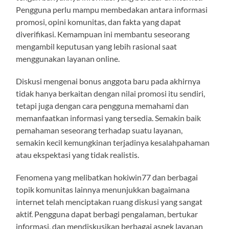
Pengguna perlu mampu membedakan antara informasi
promosi, opini komunitas, dan fakta yang dapat
diverifikasi. Kemampuan ini membantu seseorang
mengambil keputusan yang lebih rasional saat
menggunakan layanan online.
Diskusi mengenai bonus anggota baru pada akhirnya
tidak hanya berkaitan dengan nilai promosi itu sendiri,
tetapi juga dengan cara pengguna memahami dan
memanfaatkan informasi yang tersedia. Semakin baik
pemahaman seseorang terhadap suatu layanan,
semakin kecil kemungkinan terjadinya kesalahpahaman
atau ekspektasi yang tidak realistis.
Fenomena yang melibatkan hokiwin77 dan berbagai
topik komunitas lainnya menunjukkan bagaimana
internet telah menciptakan ruang diskusi yang sangat
aktif. Pengguna dapat berbagi pengalaman, bertukar
informasi, dan mendiskusikan berbagai aspek layanan