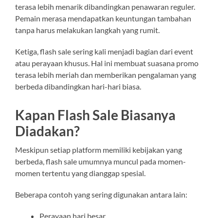
terasa lebih menarik dibandingkan penawaran reguler.
Pemain merasa mendapatkan keuntungan tambahan
tanpa harus melakukan langkah yang rumit.
Ketiga, flash sale sering kali menjadi bagian dari event
atau perayaan khusus. Hal ini membuat suasana promo
terasa lebih meriah dan memberikan pengalaman yang
berbeda dibandingkan hari-hari biasa.
Kapan Flash Sale Biasanya
Diadakan?
Meskipun setiap platform memiliki kebijakan yang
berbeda, flash sale umumnya muncul pada momen-
momen tertentu yang dianggap spesial.
Beberapa contoh yang sering digunakan antara lain:
Perayaan hari besar.