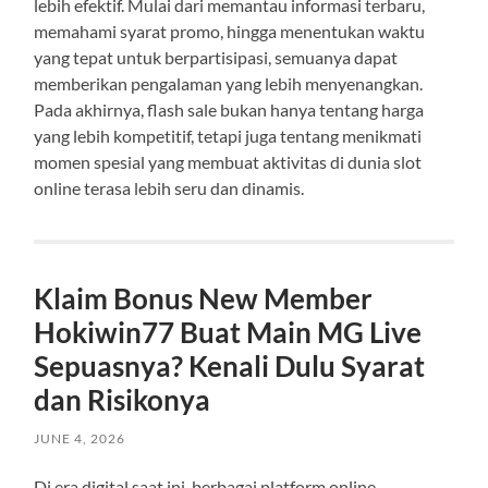
lebih efektif. Mulai dari memantau informasi terbaru,
memahami syarat promo, hingga menentukan waktu
yang tepat untuk berpartisipasi, semuanya dapat
memberikan pengalaman yang lebih menyenangkan.
Pada akhirnya, flash sale bukan hanya tentang harga
yang lebih kompetitif, tetapi juga tentang menikmati
momen spesial yang membuat aktivitas di dunia slot
online terasa lebih seru dan dinamis.
Klaim Bonus New Member
Hokiwin77 Buat Main MG Live
Sepuasnya? Kenali Dulu Syarat
dan Risikonya
JUNE 4, 2026
Di era digital saat ini, berbagai platform online