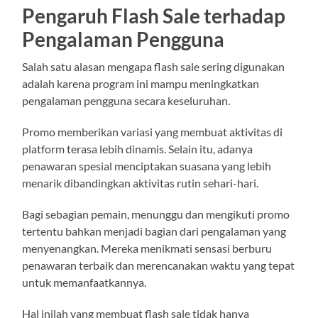
Pengaruh Flash Sale terhadap
Pengalaman Pengguna
Salah satu alasan mengapa flash sale sering digunakan
adalah karena program ini mampu meningkatkan
pengalaman pengguna secara keseluruhan.
Promo memberikan variasi yang membuat aktivitas di
platform terasa lebih dinamis. Selain itu, adanya
penawaran spesial menciptakan suasana yang lebih
menarik dibandingkan aktivitas rutin sehari-hari.
Bagi sebagian pemain, menunggu dan mengikuti promo
tertentu bahkan menjadi bagian dari pengalaman yang
menyenangkan. Mereka menikmati sensasi berburu
penawaran terbaik dan merencanakan waktu yang tepat
untuk memanfaatkannya.
Hal inilah yang membuat flash sale tidak hanya