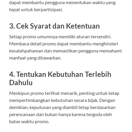
dapat membantu pengguna menentukan waktu yang
tepat untuk berpartisipasi.
3. Cek Syarat dan Ketentuan
Setiap promo umumnya memiliki aturan tersendiri.
Membaca detail promo dapat membantu menghindari
kesalahpahaman dan memastikan pengguna memahami
manfaat yang ditawarkan.
4. Tentukan Kebutuhan Terlebih
Dahulu
Meskipun promo terlihat menarik, penting untuk tetap
mempertimbangkan kebutuhan secara bijak. Dengan
demikian, keputusan yang diambil tetap berdasarkan
perencanaan dan bukan hanya karena tergoda oleh
batas waktu promo.