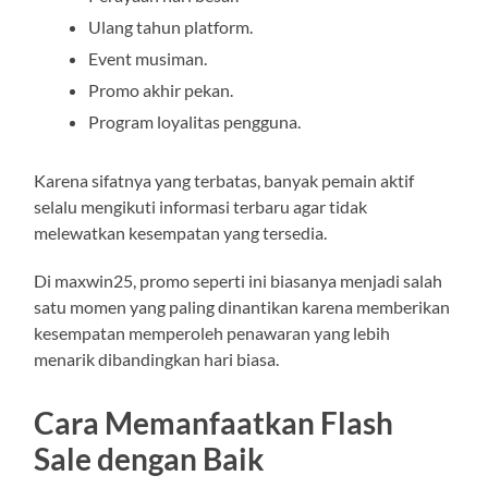
Ulang tahun platform.
Event musiman.
Promo akhir pekan.
Program loyalitas pengguna.
Karena sifatnya yang terbatas, banyak pemain aktif
selalu mengikuti informasi terbaru agar tidak
melewatkan kesempatan yang tersedia.
Di maxwin25, promo seperti ini biasanya menjadi salah
satu momen yang paling dinantikan karena memberikan
kesempatan memperoleh penawaran yang lebih
menarik dibandingkan hari biasa.
Cara Memanfaatkan Flash
Sale dengan Baik