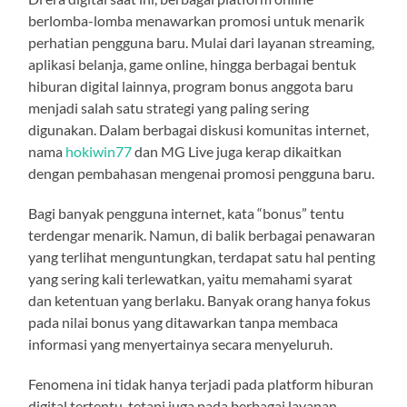
berlomba-lomba menawarkan promosi untuk menarik
perhatian pengguna baru. Mulai dari layanan streaming,
aplikasi belanja, game online, hingga berbagai bentuk
hiburan digital lainnya, program bonus anggota baru
menjadi salah satu strategi yang paling sering
digunakan. Dalam berbagai diskusi komunitas internet,
nama
hokiwin77
dan MG Live juga kerap dikaitkan
dengan pembahasan mengenai promosi pengguna baru.
Bagi banyak pengguna internet, kata “bonus” tentu
terdengar menarik. Namun, di balik berbagai penawaran
yang terlihat menguntungkan, terdapat satu hal penting
yang sering kali terlewatkan, yaitu memahami syarat
dan ketentuan yang berlaku. Banyak orang hanya fokus
pada nilai bonus yang ditawarkan tanpa membaca
informasi yang menyertainya secara menyeluruh.
Fenomena ini tidak hanya terjadi pada platform hiburan
digital tertentu, tetapi juga pada berbagai layanan