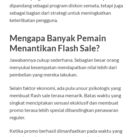
dipandang sebagai program diskon semata, tetapi juga
sebagai bagian dari strategi untuk meningkatkan
keterlibatan pengguna.
Mengapa Banyak Pemain
Menantikan Flash Sale?
Jawabannya cukup sederhana. Sebagian besar orang
menyukai kesempatan mendapatkan nilai lebih dari
pembelian yang mereka lakukan.
Selain faktor ekonomi, ada pula unsur psikologis yang
membuat flash sale terasa menarik. Batas waktu yang
singkat menciptakan sensasi eksklusif dan membuat
promo terasa lebih spesial dibandingkan penawaran
reguler.
Ketika promo berhasil dimanfaatkan pada waktu yang