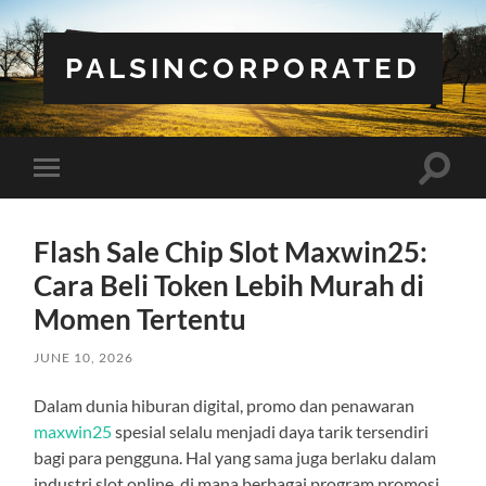
PALSINCORPORATED
Toggle
Toggle
search
mobile
field
menu
Flash Sale Chip Slot Maxwin25:
Cara Beli Token Lebih Murah di
Momen Tertentu
JUNE 10, 2026
Dalam dunia hiburan digital, promo dan penawaran
maxwin25
spesial selalu menjadi daya tarik tersendiri
bagi para pengguna. Hal yang sama juga berlaku dalam
industri slot online, di mana berbagai program promosi