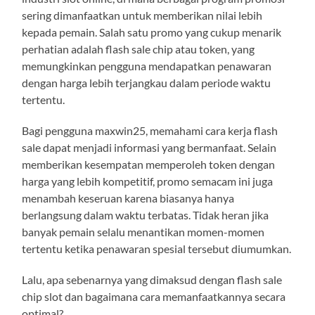
sering dimanfaatkan untuk memberikan nilai lebih
kepada pemain. Salah satu promo yang cukup menarik
perhatian adalah flash sale chip atau token, yang
memungkinkan pengguna mendapatkan penawaran
dengan harga lebih terjangkau dalam periode waktu
tertentu.
Bagi pengguna maxwin25, memahami cara kerja flash
sale dapat menjadi informasi yang bermanfaat. Selain
memberikan kesempatan memperoleh token dengan
harga yang lebih kompetitif, promo semacam ini juga
menambah keseruan karena biasanya hanya
berlangsung dalam waktu terbatas. Tidak heran jika
banyak pemain selalu menantikan momen-momen
tertentu ketika penawaran spesial tersebut diumumkan.
Lalu, apa sebenarnya yang dimaksud dengan flash sale
chip slot dan bagaimana cara memanfaatkannya secara
optimal?