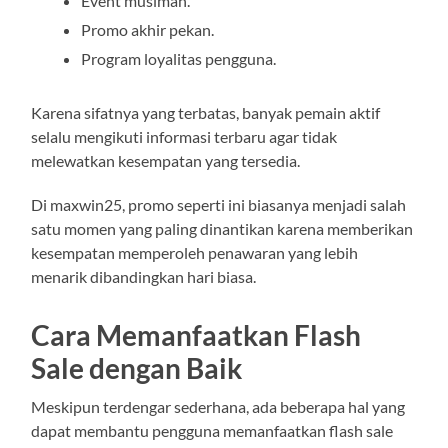
Event musiman.
Promo akhir pekan.
Program loyalitas pengguna.
Karena sifatnya yang terbatas, banyak pemain aktif
selalu mengikuti informasi terbaru agar tidak
melewatkan kesempatan yang tersedia.
Di maxwin25, promo seperti ini biasanya menjadi salah
satu momen yang paling dinantikan karena memberikan
kesempatan memperoleh penawaran yang lebih
menarik dibandingkan hari biasa.
Cara Memanfaatkan Flash
Sale dengan Baik
Meskipun terdengar sederhana, ada beberapa hal yang
dapat membantu pengguna memanfaatkan flash sale