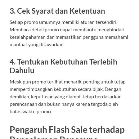
3. Cek Syarat dan Ketentuan
Setiap promo umumnya memiliki aturan tersendiri.
Membaca detail promo dapat membantu menghindari
kesalahpahaman dan memastikan pengguna memahami
manfaat yang ditawarkan.
4. Tentukan Kebutuhan Terlebih
Dahulu
Meskipun promo terlihat menarik, penting untuk tetap
mempertimbangkan kebutuhan secara bijak. Dengan
demikian, keputusan yang diambil tetap berdasarkan
perencanaan dan bukan hanya karena tergoda oleh
batas waktu promo.
Pengaruh Flash Sale terhadap