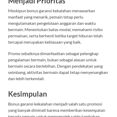
Menjadi Prioritas
Meskipun bonus garansi kekalahan menawarkan
manfaat yang menarik, pemain tetap perlu
mengutamakan pengelolaan anggaran dan waktu
bermain. Menentukan batas modal, memahami risiko
permainan, serta berhenti ketika target hiburan telah
tercapai merupakan kebiasaan yang baik.
Promo sebaiknya dimanfaatkan sebagai pelengkap
pengalaman bermain, bukan sebagai alasan untuk
bermain secara berlebihan. Dengan pendekatan yang
seimbang, aktivitas bermain dapat tetap menyenangkan
dan lebih terkendali.
Kesimpulan
Bonus garansi kekalahan menjadi salah satu promosi
yang banyak diminati karena memberikan kesempatan
kepada pemain untuk memperoleh saldo tambahan