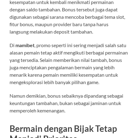
kesempatan untuk kembali menikmati permainan
dengan saldo tambahan. Bonus tersebut juga dapat
digunakan sebagai sarana mencoba berbagai tema slot,
fitur bonus, maupun provider baru tanpa harus
langsung melakukan deposit tambahan.
Di
mamibet
, promo seperti ini sering menjadi salah satu
alasan pemain tetap aktif mengikuti berbagai permainan
yang tersedia. Selain memberikan nilai tambah, bonus
juga menciptakan pengalaman bermain yang lebih
menarik karena pemain memiliki kesempatan untuk
mengeksplorasi lebih banyak pilihan game.
Namun demikian, bonus sebaiknya dipandang sebagai
keuntungan tambahan, bukan sebagai jaminan untuk
memperoleh kemenangan.
Bermain dengan Bijak Tetap