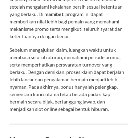
setelah mengalami kekalahan bersih sesuai ketentuan
yang berlaku. Di
mamibet
, program ini dapat
memberikan nilai lebih bagi pemain yang memahami
mekanisme promo serta mengikuti seluruh syarat dan
ketentuannya dengan benar.
Sebelum mengajukan klaim, luangkan waktu untuk
membaca seluruh aturan, memahami periode promo,
serta memperhatikan persyaratan turnover yang
berlaku. Dengan demikian, proses klaim dapat berjalan
lebih lancar dan pengalaman bermain menjadi lebih
nyaman. Pada akhirnya, bonus hanyalah pelengkap,
sementara kunci utama tetap berada pada sikap
bermain secara bijak, bertanggung jawab, dan
menjadikan slot online sebagai bentuk hiburan.