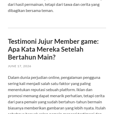
dari hasil permainan, tetapi dari tawa dan cerita yang
dibagikan bersama teman.
Testimoni Jujur Member game:
Apa Kata Mereka Setelah
Bertahun Main?
JUNE 17, 2026
Dalam dunia perjudian online, pengalaman pengguna
sering kali menjadi salah satu faktor yang paling
menentukan reputasi sebuah platform. Iklan dan
promosi memang dapat menarik perhatian, tetapi cerita
dari para pemain yang sudah bertahun-tahun bermain
biasanya memberikan gambaran yang lebih nyata. Itulah
sebabnya banyak calon pemain mencari testimoni dan