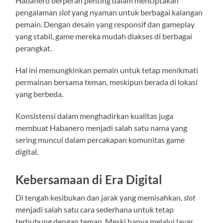
Habanero berperan penting dalam menciptakan
pengalaman
slot
yang nyaman untuk berbagai kalangan
pemain. Dengan desain yang responsif dan gameplay
yang stabil, game mereka mudah diakses di berbagai
perangkat.
Hal ini memungkinkan pemain untuk tetap menikmati
permainan bersama teman, meskipun berada di lokasi
yang berbeda.
Konsistensi dalam menghadirkan kualitas juga
membuat Habanero menjadi salah satu nama yang
sering muncul dalam percakapan komunitas game
digital.
Kebersamaan di Era Digital
Di tengah kesibukan dan jarak yang memisahkan,
slot
menjadi salah satu cara sederhana untuk tetap
terhubung dengan teman. Meski hanya melalui layar,