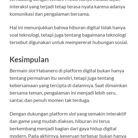
interaksi yang terjadi tetap terasa nyata karena adanya
komunikasi dan pengalaman bersama.
Hal ini menunjukkan bahwa hiburan digital tidak hanya
soal teknologi, tetapi juga tentang bagaimana teknologi
tersebut digunakan untuk mempererat hubungan sosial.
Kesimpulan
Bermain
slot
Habanero di platform digital bukan hanya
tentang permainan itu sendiri, tetapi juga tentang
kebersamaan yang tercipta di dalamnya. Saat dimainkan
bersama teman, pengalaman ini menjadi lebih seru,
santai, dan penuh momen tak terduga.
Dengan dukungan platform
slot
yang semakin interaktif
dan game yang mudah diakses, hiburan ini terus
berkembang menjadi bagian dari gaya hidup digital
modern. Pada akhirnya, keseruan terbesar bukan hanya