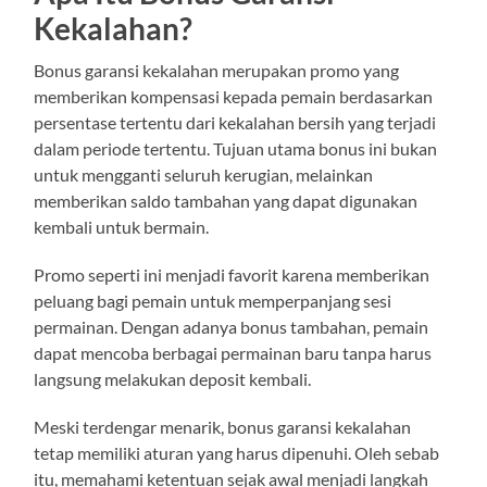
Kekalahan?
Bonus garansi kekalahan merupakan promo yang
memberikan kompensasi kepada pemain berdasarkan
persentase tertentu dari kekalahan bersih yang terjadi
dalam periode tertentu. Tujuan utama bonus ini bukan
untuk mengganti seluruh kerugian, melainkan
memberikan saldo tambahan yang dapat digunakan
kembali untuk bermain.
Promo seperti ini menjadi favorit karena memberikan
peluang bagi pemain untuk memperpanjang sesi
permainan. Dengan adanya bonus tambahan, pemain
dapat mencoba berbagai permainan baru tanpa harus
langsung melakukan deposit kembali.
Meski terdengar menarik, bonus garansi kekalahan
tetap memiliki aturan yang harus dipenuhi. Oleh sebab
itu, memahami ketentuan sejak awal menjadi langkah