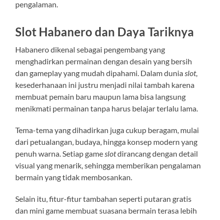
pengalaman.
Slot Habanero dan Daya Tariknya
Habanero dikenal sebagai pengembang yang
menghadirkan permainan dengan desain yang bersih
dan gameplay yang mudah dipahami. Dalam dunia
slot
,
kesederhanaan ini justru menjadi nilai tambah karena
membuat pemain baru maupun lama bisa langsung
menikmati permainan tanpa harus belajar terlalu lama.
Tema-tema yang dihadirkan juga cukup beragam, mulai
dari petualangan, budaya, hingga konsep modern yang
penuh warna. Setiap game
slot
dirancang dengan detail
visual yang menarik, sehingga memberikan pengalaman
bermain yang tidak membosankan.
Selain itu, fitur-fitur tambahan seperti putaran gratis
dan mini game membuat suasana bermain terasa lebih