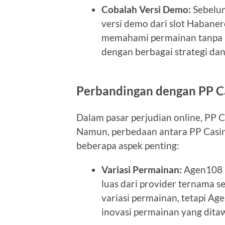
Cobalah Versi Demo:
Sebelum
versi demo dari slot Habane
memahami permainan tanpa ri
dengan berbagai strategi dan
Perbandingan dengan PP C
Dalam pasar perjudian online, PP 
Namun, perbedaan antara PP Casin
beberapa aspek penting:
Variasi Permainan:
Agen108 L
luas dari provider ternama s
variasi permainan, tetapi Ag
inovasi permainan yang dita