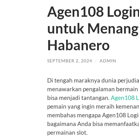
Agen108 Login:
untuk Menang 
Habanero
SEPTEMBER 2, 2024
/
ADMIN
Di tengah maraknya dunia perjudia
menawarkan pengalaman bermain
bisa menjadi tantangan.
Agen108 L
pemain yang ingin meraih kemenanga
membahas mengapa Agen108 Login 
bagaimana Anda bisa memanfaatkan 
permainan slot.