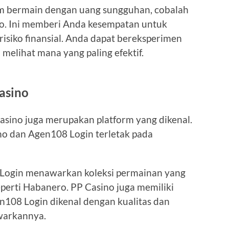
 bermain dengan uang sungguhan, cobalah
ro. Ini memberi Anda kesempatan untuk
siko finansial. Anda dapat bereksperimen
 melihat mana yang paling efektif.
asino
Casino juga merupakan platform yang dikenal.
o dan Agen108 Login terletak pada
ogin menawarkan koleksi permainan yang
eperti Habanero. PP Casino juga memiliki
en108 Login dikenal dengan kualitas dan
warkannya.