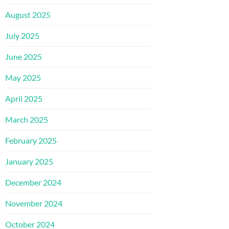
August 2025
July 2025
June 2025
May 2025
April 2025
March 2025
February 2025
January 2025
December 2024
November 2024
October 2024