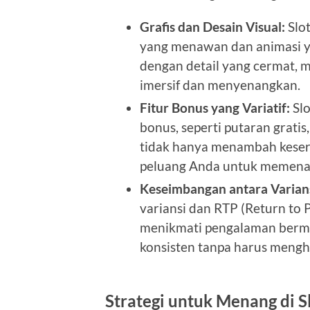
Grafis dan Desain Visual:
Slot
yang menawan dan animasi ya
dengan detail yang cermat,
imersif dan menyenangkan.
Fitur Bonus yang Variatif:
Slo
bonus, seperti putaran gratis, 
tidak hanya menambah keser
peluang Anda untuk memenan
Keseimbangan antara Varians
variansi dan RTP (Return to 
menikmati pengalaman berma
konsisten tanpa harus mengha
Strategi untuk Menang di 