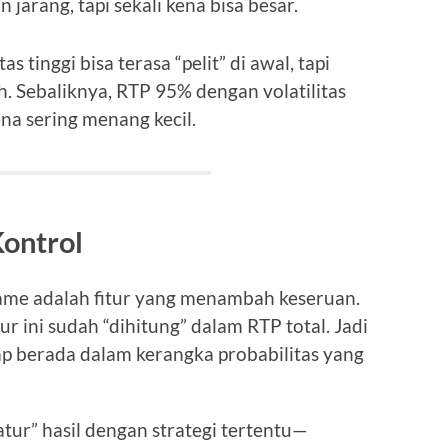
jarang, tapi sekali kena bisa besar.
 tinggi bisa terasa “pelit” di awal, tapi
. Sebaliknya, RTP 95% dengan volatilitas
a sering menang kecil.
Kontrol
i game adalah fitur yang menambah keseruan.
r ini sudah “dihitung” dalam RTP total. Jadi
ap berada dalam kerangka probabilitas yang
ur” hasil dengan strategi tertentu—