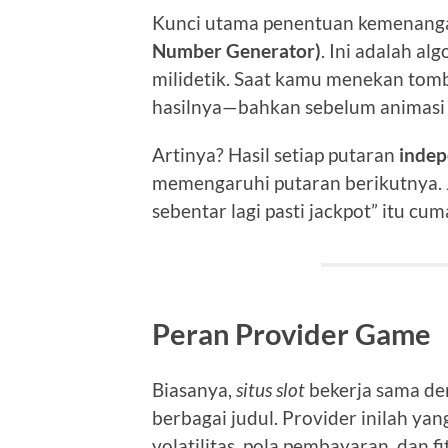
Kunci utama penentuan kemenanga
Number Generator)
. Ini adalah a
milidetik. Saat kamu menekan tom
hasilnya—bahkan sebelum animasi 
Artinya? Hasil setiap putaran
inde
memengaruhi putaran berikutnya. J
sebentar lagi pasti jackpot” itu cuma
Peran Provider Game
Biasanya,
situs slot
bekerja sama de
berbagai judul. Provider inilah y
volatilitas, pola pembayaran, dan f