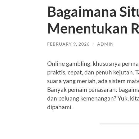
Bagaimana Situ
Menentukan 
FEBRUARY 9, 2026
/
ADMIN
Online gambling, khususnya permain
praktis, cepat, dan penuh kejutan. 
suara yang meriah, ada sistem mate
Banyak pemain penasaran: bagai
dan peluang kemenangan? Yuk, kit
dipahami.