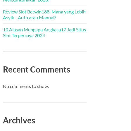
Review Slot Betwin188: Mana yang Lebih
Asyik—Auto atau Manual?
10 Alasan Mengapa Angkasa17 Jadi Situs
Slot Terpercaya 2024
Recent Comments
No comments to show.
Archives