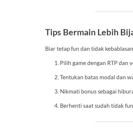
Tips Bermain Lebih Bij
Biar tetap fun dan tidak kebablasan
Pilih game dengan RTP dan vo
Tentukan batas modal dan w
Nikmati bonus sebagai hibur
Berhenti saat sudah tidak fu