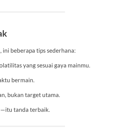
ak
, ini beberapa tips sederhana:
latilitas yang sesuai gaya mainmu.
aktu bermain.
an, bukan target utama.
n—itu tanda terbaik.