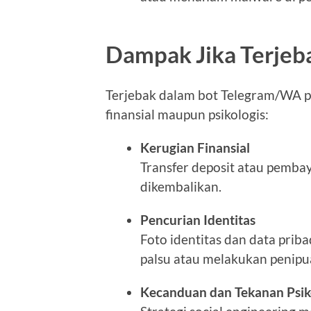
Dampak Jika Terjeb
Terjebak dalam bot Telegram/WA pa
finansial maupun psikologis:
Kerugian Finansial
Transfer deposit atau pembay
dikembalikan.
Pencurian Identitas
Foto identitas dan data pri
palsu atau melakukan penipua
Kecanduan dan Tekanan Psik