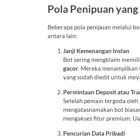
Pola Penipuan yan
Beberapa pola penipuan melalui bo
antara lain:
Janji Kemenangan Instan
Bot sering mengklaim memili
gacor
. Mereka menampilkan t
yang sudah diedit untuk mey
Permintaan Deposit atau Tra
Setelah pemain tergoda oleh
mengatasnamakan bot biasan
mengakses fitur premium. Uang
Pencurian Data Pribadi