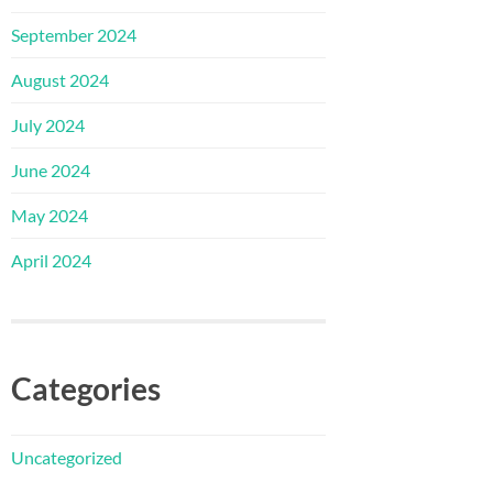
September 2024
August 2024
July 2024
June 2024
May 2024
April 2024
Categories
Uncategorized