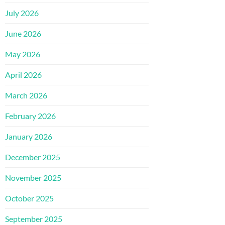
July 2026
June 2026
May 2026
April 2026
March 2026
February 2026
January 2026
December 2025
November 2025
October 2025
September 2025