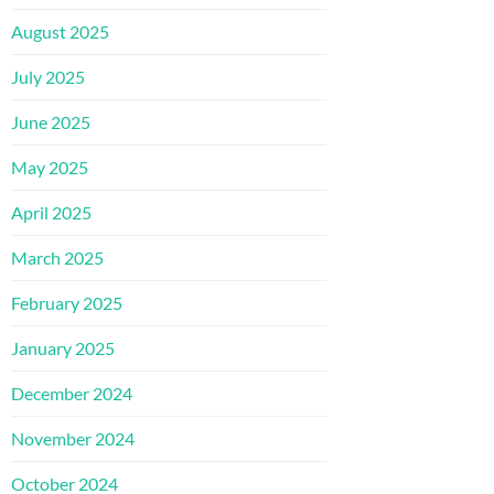
August 2025
July 2025
June 2025
May 2025
April 2025
March 2025
February 2025
January 2025
December 2024
November 2024
October 2024