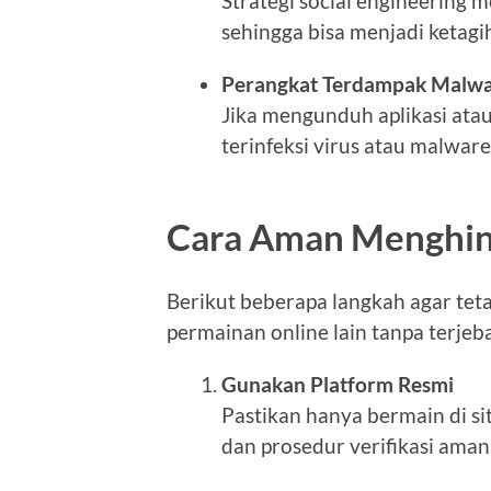
Strategi social engineering
sehingga bisa menjadi ketagi
Perangkat Terdampak Malw
Jika mengunduh aplikasi atau 
terinfeksi virus atau malwar
Cara Aman Menghin
Berikut beberapa langkah agar te
permainan online lain tanpa terjeba
Gunakan Platform Resmi
Pastikan hanya bermain di sit
dan prosedur verifikasi aman