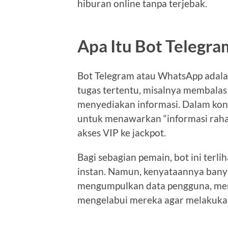
hiburan online tanpa terjebak.
Apa Itu Bot Telegr
Bot Telegram atau WhatsApp adal
tugas tertentu, misalnya membalas 
menyediakan informasi. Dalam kont
untuk menawarkan “informasi raha
akses VIP ke jackpot.
Bagi sebagian pemain, bot ini terl
instan. Namun, kenyataannya bany
mengumpulkan data pengguna, mema
mengelabui mereka agar melakukan