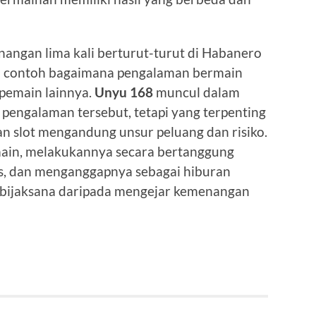
nangan lima kali berturut-turut di Habanero
tu contoh bagaimana pengalaman bermain
 pemain lainnya.
Unyu 168
muncul dalam
i pengalaman tersebut, tetapi yang terpenting
slot mengandung unsur peluang dan risiko.
main, melakukannya secara bertanggung
as, dan menganggapnya sebagai hiburan
 bijaksana daripada mengejar kemenangan