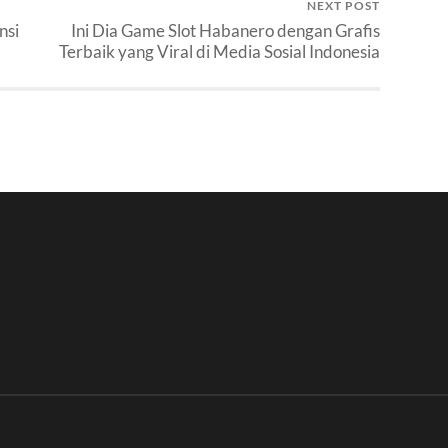
NEXT POST
nsi
Ini Dia Game Slot Habanero dengan Grafis
Terbaik yang Viral di Media Sosial Indonesia