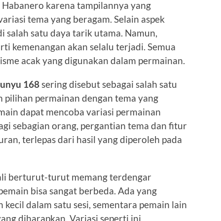
 Habanero karena tampilannya yang
 variasi tema yang beragam. Selain aspek
adi salah satu daya tarik utama. Namun,
rti kemenangan akan selalu terjadi. Semua
nisme acak yang digunakan dalam permainan.
unyu 168
sering disebut sebagai salah satu
 pilihan permainan dengan tema yang
main dapat mencoba variasi permainan
agi sebagian orang, pergantian tema dan fitur
ran, terlepas dari hasil yang diperoleh pada
ali berturut-turut memang terdengar
 pemain bisa sangat berbeda. Ada yang
ecil dalam satu sesi, sementara pemain lain
ng diharapkan. Variasi seperti ini