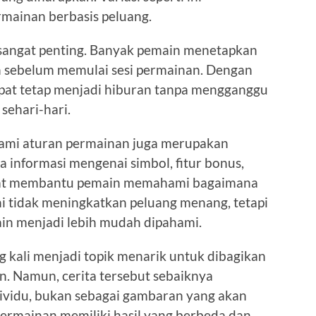
mainan berbasis peluang.
 sangat penting. Banyak pemain menetapkan
 sebelum memulai sesi permainan. Dengan
dapat tetap menjadi hiburan tanpa mengganggu
sehari-hari.
ami aturan permainan juga merupakan
informasi mengenai simbol, fitur bonus,
pat membantu pemain memahami bagaimana
i tidak meningkatkan peluang menang, tetapi
n menjadi lebih mudah dipahami.
 kali menjadi topik menarik untuk dibagikan
. Namun, cerita tersebut sebaiknya
ividu, bukan sebagai gambaran yang akan
permainan memiliki hasil yang berbeda dan