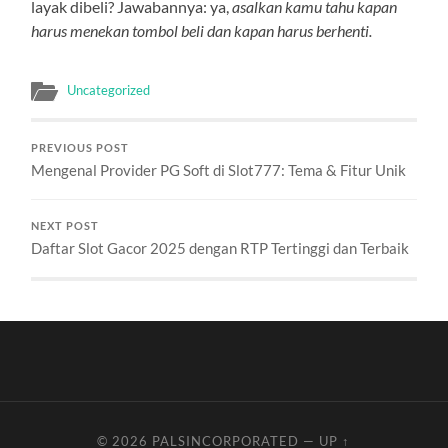
layak dibeli? Jawabannya: ya,
asalkan kamu tahu kapan
harus menekan tombol beli dan kapan harus berhenti.
Uncategorized
PREVIOUS POST
Mengenal Provider PG Soft di Slot777: Tema & Fitur Unik
NEXT POST
Daftar Slot Gacor 2025 dengan RTP Tertinggi dan Terbaik
© 2026
PALSINCORPORATED
—
UP ↑