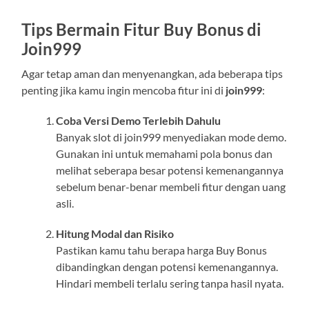
Tips Bermain Fitur Buy Bonus di
Join999
Agar tetap aman dan menyenangkan, ada beberapa tips
penting jika kamu ingin mencoba fitur ini di
join999
:
Coba Versi Demo Terlebih Dahulu
Banyak slot di join999 menyediakan mode demo.
Gunakan ini untuk memahami pola bonus dan
melihat seberapa besar potensi kemenangannya
sebelum benar-benar membeli fitur dengan uang
asli.
Hitung Modal dan Risiko
Pastikan kamu tahu berapa harga Buy Bonus
dibandingkan dengan potensi kemenangannya.
Hindari membeli terlalu sering tanpa hasil nyata.