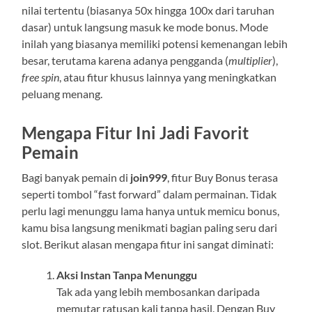
nilai tertentu (biasanya 50x hingga 100x dari taruhan
dasar) untuk langsung masuk ke mode bonus. Mode
inilah yang biasanya memiliki potensi kemenangan lebih
besar, terutama karena adanya pengganda (
multiplier
),
free spin
, atau fitur khusus lainnya yang meningkatkan
peluang menang.
Mengapa Fitur Ini Jadi Favorit
Pemain
Bagi banyak pemain di
join999
, fitur Buy Bonus terasa
seperti tombol “fast forward” dalam permainan. Tidak
perlu lagi menunggu lama hanya untuk memicu bonus,
kamu bisa langsung menikmati bagian paling seru dari
slot. Berikut alasan mengapa fitur ini sangat diminati:
Aksi Instan Tanpa Menunggu
Tak ada yang lebih membosankan daripada
memutar ratusan kali tanpa hasil. Dengan Buy