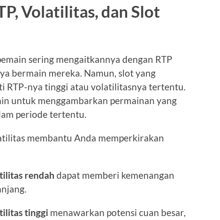
, Volatilitas, dan Slot
 pemain sering mengaitkannya dengan RTP
 gaya bermain mereka. Namun, slot yang
i RTP-nya tinggi atau volatilitasnya tertentu.
ain untuk menggambarkan permainan yang
am periode tertentu.
latilitas membantu Anda memperkirakan
tilitas rendah
dapat memberi kemenangan
anjang.
ilitas tinggi
menawarkan potensi cuan besar,