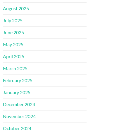
August 2025
July 2025
June 2025
May 2025
April 2025
March 2025
February 2025
January 2025
December 2024
November 2024
October 2024