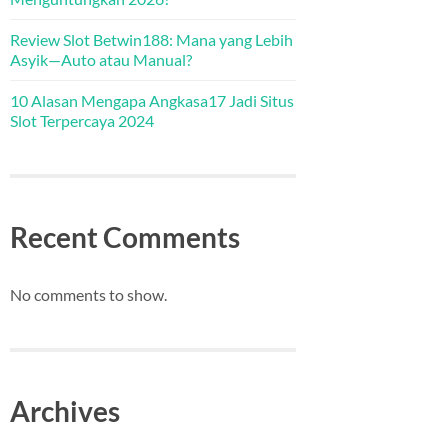
Review Slot Betwin188: Mana yang Lebih
Asyik—Auto atau Manual?
10 Alasan Mengapa Angkasa17 Jadi Situs
Slot Terpercaya 2024
Recent Comments
No comments to show.
Archives