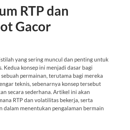
um RTP dan
Slot Gacor
istilah yang sering muncul dan penting untuk
s. Kedua konsep ini menjadi dasar bagi
k sebuah permainan, terutama bagi mereka
dengar teknis, sebenarnya konsep tersebut
an secara sederhana. Artikel ini akan
 RTP dan volatilitas bekerja, serta
an dalam menentukan pengalaman bermain