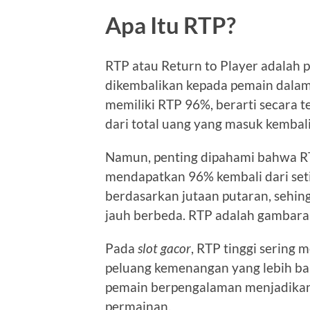
Apa Itu RTP?
RTP atau Return to Player adalah p
dikembalikan kepada pemain dalam 
memiliki RTP 96%, berarti secara
dari total uang yang masuk kembal
Namun, penting dipahami bahwa RT
mendapatkan 96% kembali dari seti
berdasarkan jutaan putaran, sehing
jauh berbeda. RTP adalah gambaran 
Pada
slot gacor
, RTP tinggi sering
peluang kemenangan yang lebih bai
pemain berpengalaman menjadikan 
permainan.