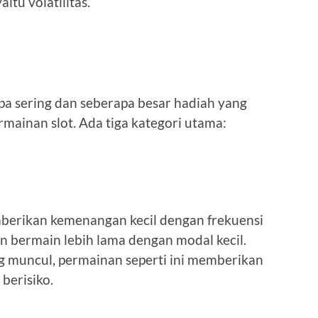
aitu volatilitas.
a sering dan seberapa besar hadiah yang
mainan slot. Ada tiga kategori utama:
mberikan kemenangan kecil dengan frekuensi
in bermain lebih lama dengan modal kecil.
 muncul, permainan seperti ini memberikan
 berisiko.