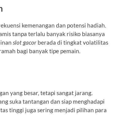
h
rekuensi kemenangan dan potensi hadiah.
mis tanpa terlalu banyak risiko biasanya
ainan
slot gacor
berada di tingkat volatilitas
ramah bagi banyak tipe pemain.
an yang besar, tetapi sangat jarang.
yang suka tantangan dan siap menghadapi
as tinggi juga sering menjadi pilihan para