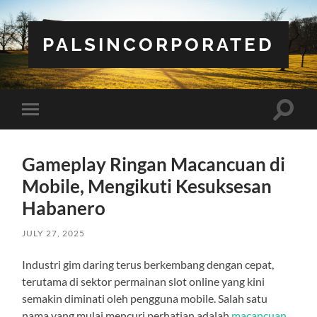
PALSINCORPORATED
Toggle
Toggle
search
mobile
field
menu
Gameplay Ringan Macancuan di
Mobile, Mengikuti Kesuksesan
Habanero
JULY 27, 2025
Industri gim daring terus berkembang dengan cepat,
terutama di sektor permainan slot online yang kini
semakin diminati oleh pengguna mobile. Salah satu
nama yang mulai mencuri perhatian adalah
macancuan
,