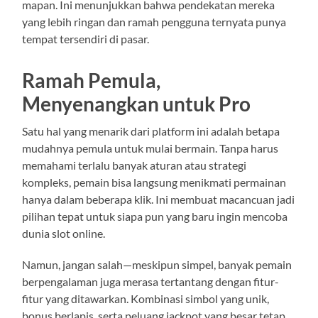
mapan. Ini menunjukkan bahwa pendekatan mereka
yang lebih ringan dan ramah pengguna ternyata punya
tempat tersendiri di pasar.
Ramah Pemula,
Menyenangkan untuk Pro
Satu hal yang menarik dari platform ini adalah betapa
mudahnya pemula untuk mulai bermain. Tanpa harus
memahami terlalu banyak aturan atau strategi
kompleks, pemain bisa langsung menikmati permainan
hanya dalam beberapa klik. Ini membuat macancuan jadi
pilihan tepat untuk siapa pun yang baru ingin mencoba
dunia slot online.
Namun, jangan salah—meskipun simpel, banyak pemain
berpengalaman juga merasa tertantang dengan fitur-
fitur yang ditawarkan. Kombinasi simbol yang unik,
bonus berlapis, serta peluang jackpot yang besar tetap