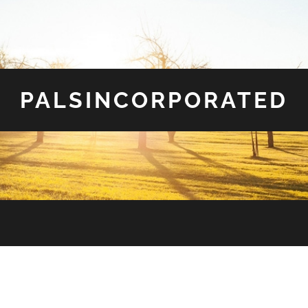
PALSINCORPORATED