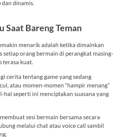
 dan dinamis.
ru Saat Bareng Teman
emakin menarik adalah ketika dimainkan
s setiap orang bermain di perangkat masing-
 terasa kuat.
agi cerita tentang game yang sedang
uncul, atau momen-momen “hampir menang”
l-hal seperti ini menciptakan suasana yang
 membuat sesi bermain bersama secara
ubung melalui chat atau voice call sambil
ng.