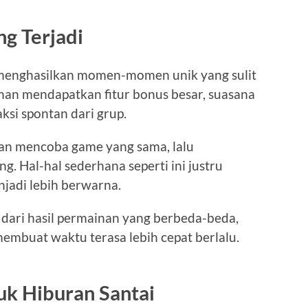
g Terjadi
menghasilkan momen-momen unik yang sulit
eman mendapatkan fitur bonus besar, suasana
ksi spontan dari grup.
an mencoba game yang sama, lalu
. Hal-hal sederhana seperti ini justru
adi lebih berwarna.
 dari hasil permainan yang berbeda-beda,
embuat waktu terasa lebih cepat berlalu.
uk Hiburan Santai