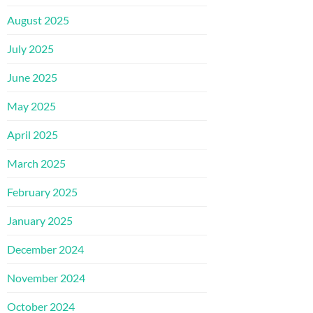
August 2025
July 2025
June 2025
May 2025
April 2025
March 2025
February 2025
January 2025
December 2024
November 2024
October 2024