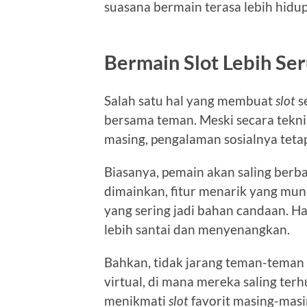
suasana bermain terasa lebih hidup
Bermain Slot Lebih Se
Salah satu hal yang membuat
slot
s
bersama teman. Meski secara tekni
masing, pengalaman sosialnya tetap
Biasanya, pemain akan saling berb
dimainkan, fitur menarik yang m
yang sering jadi bahan candaan. Ha
lebih santai dan menyenangkan.
Bahkan, tidak jarang teman-teman
virtual, di mana mereka saling terh
menikmati
slot
favorit masing-masi