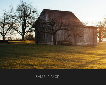
SAMPLE PAGE