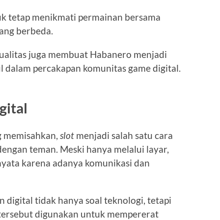
uk tetap menikmati permainan bersama
yang berbeda.
ualitas juga membuat Habanero menjadi
l dalam percakapan komunitas game digital.
gital
ng memisahkan,
slot
menjadi salah satu cara
engan teman. Meski hanya melalui layar,
a nyata karena adanya komunikasi dan
digital tidak hanya soal teknologi, tetapi
 tersebut digunakan untuk mempererat