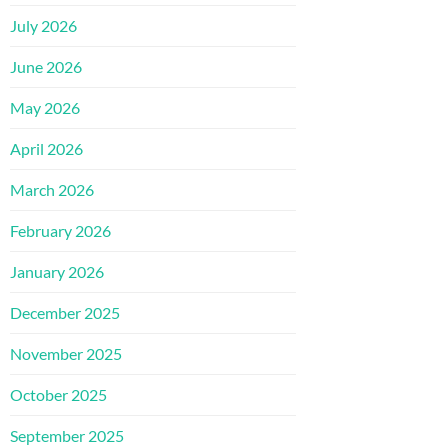
July 2026
June 2026
May 2026
April 2026
March 2026
February 2026
January 2026
December 2025
November 2025
October 2025
September 2025