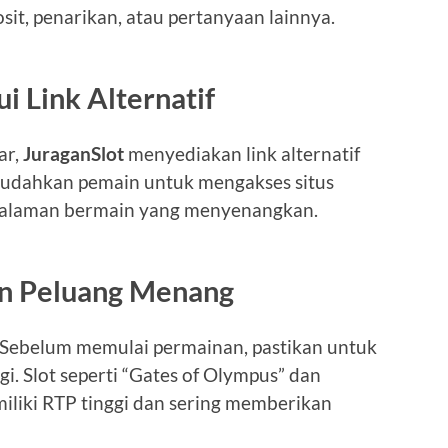
sit, penarikan, atau pertanyaan lainnya.
 Link Alternatif
ar,
JuraganSlot
menyediakan link alternatif
emudahkan pemain untuk mengakses situs
galaman bermain yang menyenangkan.
n Peluang Menang
Sebelum memulai permainan, pastikan untuk
gi.
Slot seperti “Gates of Olympus” dan
iliki RTP tinggi dan sering memberikan