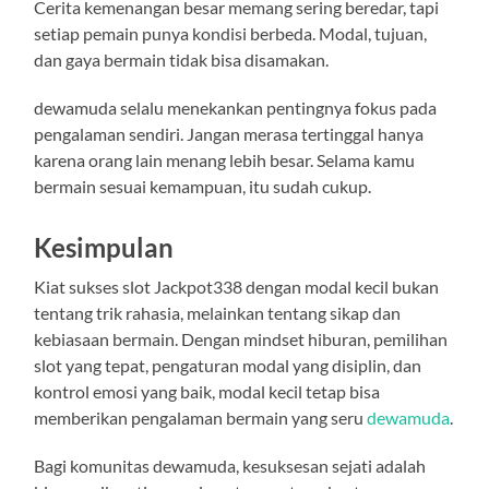
Cerita kemenangan besar memang sering beredar, tapi
setiap pemain punya kondisi berbeda. Modal, tujuan,
dan gaya bermain tidak bisa disamakan.
dewamuda selalu menekankan pentingnya fokus pada
pengalaman sendiri. Jangan merasa tertinggal hanya
karena orang lain menang lebih besar. Selama kamu
bermain sesuai kemampuan, itu sudah cukup.
Kesimpulan
Kiat sukses slot Jackpot338 dengan modal kecil bukan
tentang trik rahasia, melainkan tentang sikap dan
kebiasaan bermain. Dengan mindset hiburan, pemilihan
slot yang tepat, pengaturan modal yang disiplin, dan
kontrol emosi yang baik, modal kecil tetap bisa
memberikan pengalaman bermain yang seru
dewamuda
.
Bagi komunitas dewamuda, kesuksesan sejati adalah