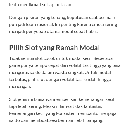
lebih menikmati setiap putaran.
Dengan pikiran yang tenang, keputusan saat bermain
pun jadi lebih rasional. Ini penting karena emosi sering
menjadi penyebab utama modal cepat habis.
Pilih Slot yang Ramah Modal
Tidak semua slot cocok untuk modal kecil. Beberapa
game punya tempo cepat dan volatilitas tinggi yang bisa
menguras saldo dalam waktu singkat. Untuk modal
terbatas, pilih slot dengan volatilitas rendah hingga
menengah.
Slot jenis ini biasanya memberikan kemenangan kecil
tapi lebih sering. Meski nilainya tidak fantastis,
kemenangan kecil yang konsisten membantu menjaga
saldo dan membuat sesi bermain lebih panjang.