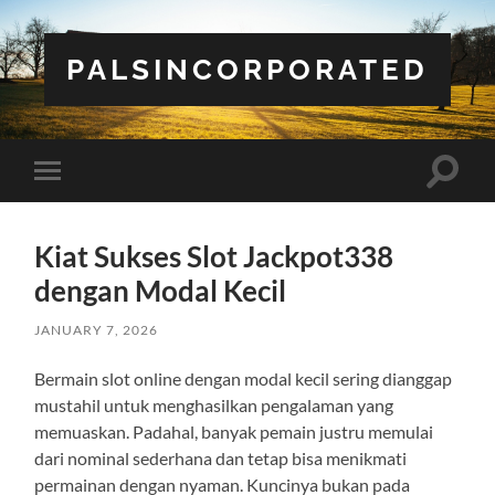
PALSINCORPORATED
Toggle
Toggle
search
mobile
field
menu
Kiat Sukses Slot Jackpot338
dengan Modal Kecil
JANUARY 7, 2026
Bermain slot online dengan modal kecil sering dianggap
mustahil untuk menghasilkan pengalaman yang
memuaskan. Padahal, banyak pemain justru memulai
dari nominal sederhana dan tetap bisa menikmati
permainan dengan nyaman. Kuncinya bukan pada