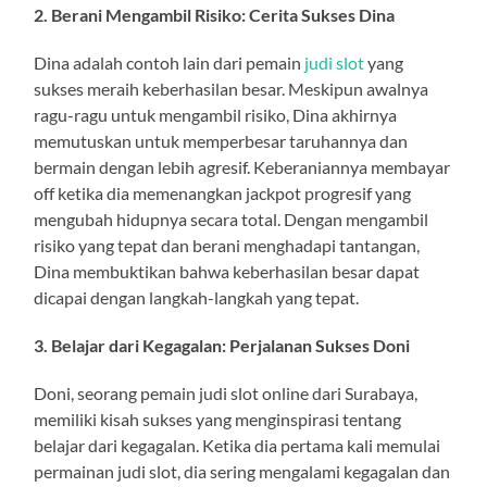
2. Berani Mengambil Risiko: Cerita Sukses Dina
Dina adalah contoh lain dari pemain
judi slot
yang
sukses meraih keberhasilan besar. Meskipun awalnya
ragu-ragu untuk mengambil risiko, Dina akhirnya
memutuskan untuk memperbesar taruhannya dan
bermain dengan lebih agresif. Keberaniannya membayar
off ketika dia memenangkan jackpot progresif yang
mengubah hidupnya secara total. Dengan mengambil
risiko yang tepat dan berani menghadapi tantangan,
Dina membuktikan bahwa keberhasilan besar dapat
dicapai dengan langkah-langkah yang tepat.
3. Belajar dari Kegagalan: Perjalanan Sukses Doni
Doni, seorang pemain judi slot online dari Surabaya,
memiliki kisah sukses yang menginspirasi tentang
belajar dari kegagalan. Ketika dia pertama kali memulai
permainan judi slot, dia sering mengalami kegagalan dan