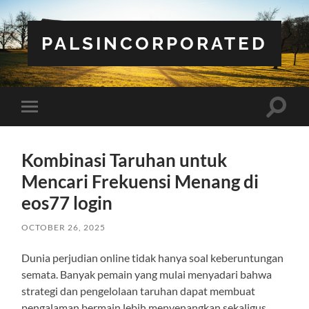
PALSINCORPORATED
Toggle
Toggle
search
mobile
field
menu
Kombinasi Taruhan untuk
Mencari Frekuensi Menang di
eos77 login
OCTOBER 26, 2025
Dunia perjudian online tidak hanya soal keberuntungan
semata. Banyak pemain yang mulai menyadari bahwa
strategi dan pengelolaan taruhan dapat membuat
pengalaman bermain lebih menyenangkan sekaligus