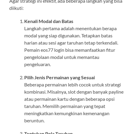
Agar strategi ini efektif, ada beberapa langkah yang bisa
diikuti:
Kenali Modal dan Batas
Langkah pertama adalah menentukan berapa
modal yang siap digunakan. Tetapkan batas
harian atau sesi agar taruhan tetap terkendali.
Pemain eos77 login bisa memanfaatkan fitur
pengelolaan modal untuk memantau
pengeluaran.
Pilih Jenis Permainan yang Sesuai
Beberapa permainan lebih cocok untuk strategi
kombinasi. Misalnya, slot dengan banyak payline
atau permainan kartu dengan beberapa opsi
taruhan. Memilih permainan yang tepat
meningkatkan kemungkinan kemenangan
beruntun.
Tentukan Pola Taruhan