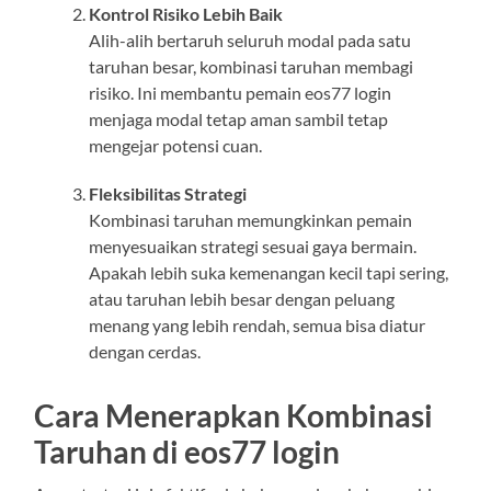
Kontrol Risiko Lebih Baik
Alih-alih bertaruh seluruh modal pada satu
taruhan besar, kombinasi taruhan membagi
risiko. Ini membantu pemain eos77 login
menjaga modal tetap aman sambil tetap
mengejar potensi cuan.
Fleksibilitas Strategi
Kombinasi taruhan memungkinkan pemain
menyesuaikan strategi sesuai gaya bermain.
Apakah lebih suka kemenangan kecil tapi sering,
atau taruhan lebih besar dengan peluang
menang yang lebih rendah, semua bisa diatur
dengan cerdas.
Cara Menerapkan Kombinasi
Taruhan di eos77 login