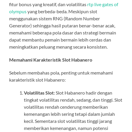
fitur bonus yang kreatif, dan volatilitas
rtp live gates of
olympus
yang berbeda-beda. Meskipun slot
menggunakan sistem RNG (Random Number
Generator) sehingga hasil putaran benar-benar acak,
memahami beberapa pola dasar dan strategi bermain
dapat membantu pemain bermain lebih cerdas dan
meningkatkan peluang menang secara konsisten.
Memahami Karakteristik Slot Habanero
Sebelum membahas pola, penting untuk memahami
karakteristik slot Habanero:
Volatilitas Slot:
Slot Habanero hadir dengan
tingkat volatilitas rendah, sedang, dan tinggi. Slot
volatilitas rendah cenderung memberikan
kemenangan lebih sering tetapi dalam jumlah
kecil. Sementara slot volatilitas tinggi jarang
memberikan kemenangan, namun potensi