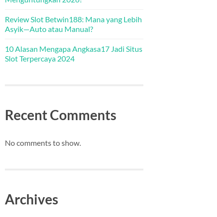
Review Slot Betwin188: Mana yang Lebih
Asyik—Auto atau Manual?
10 Alasan Mengapa Angkasa17 Jadi Situs
Slot Terpercaya 2024
Recent Comments
No comments to show.
Archives