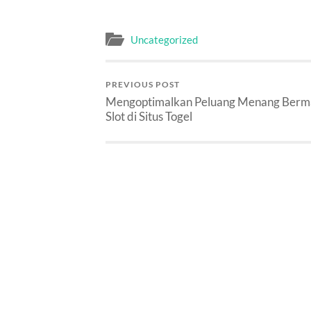
Uncategorized
PREVIOUS POST
Mengoptimalkan Peluang Menang Berm
Slot di Situs Togel