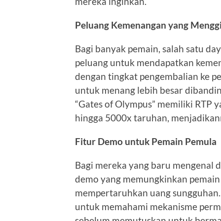
mereka inginkan.
Peluang Kemenangan yang Mengg
Bagi banyak pemain, salah satu day
peluang untuk mendapatkan kemen
dengan tingkat pengembalian ke pem
untuk menang lebih besar dibandi
“Gates of Olympus” memiliki RTP 
hingga 5000x taruhan, menjadikanny
Fitur Demo untuk Pemain Pemula
Bagi mereka yang baru mengenal dun
demo yang memungkinkan pemain 
mempertaruhkan uang sungguhan. F
untuk memahami mekanisme perma
sebelum memutuskan untuk bermai