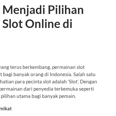
 Menjadi Pilihan
Slot Online di
yang terus berkembang, permainan slot
t bagi banyak orang di Indonesia. Salah satu
atian para pecinta slot adalah ‘Slot’. Dengan
 permainan dari penyedia terkemuka seperti
i pilihan utama bagi banyak pemain.
mikat