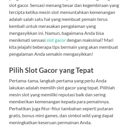
slot gacor. Sensasi menang besar dan kegembiraan yang
tercipta ketika mesin slot memuntahkan kemenangan
adalah salah satu hal yang membuat pemain terus
kembali untuk merasakan pengalaman yang
mengasyikkan ini. Namun, bagaimana Anda bisa
menikmati sensasi
slot gacor
dengan maksimal? Mari
kita jelajahi beberapa tips bermain yang akan membuat
pengalaman Anda semakin mengasyikkan!
Pilih Slot Gacor yang Tepat
Pertama-tama, langkah pertama yang perlu Anda
lakukan adalah memilih slot gacor yang tepat. Pilihlah
mesin slot yang memiliki reputasi baik dan sering
memberikan kemenangan kepada para pemainnya.
Perhatikan juga fitur-fitur tambahan seperti putaran
gratis, bonus mini games, dan simbol wild yang dapat
meningkatkan keseruan permainan Anda.