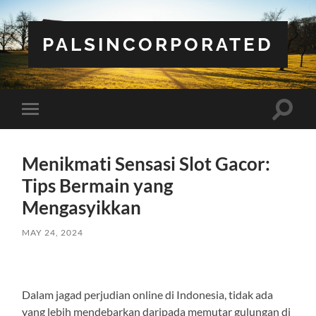
PALSINCORPORATED
Toggle
Toggle
search
mobile
field
menu
Menikmati Sensasi Slot Gacor:
Tips Bermain yang
Mengasyikkan
MAY 24, 2024
Dalam jagad perjudian online di Indonesia, tidak ada
yang lebih mendebarkan daripada memutar gulungan di