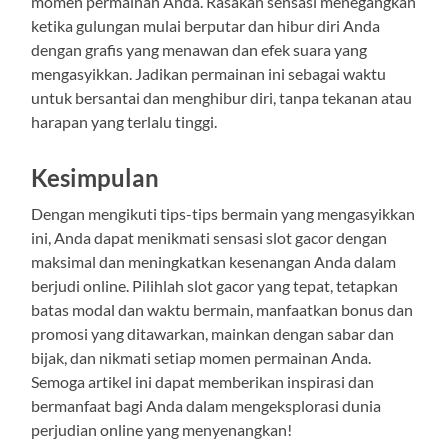
momen permainan Anda. Rasakan sensasi menegangkan
ketika gulungan mulai berputar dan hibur diri Anda
dengan grafis yang menawan dan efek suara yang
mengasyikkan. Jadikan permainan ini sebagai waktu
untuk bersantai dan menghibur diri, tanpa tekanan atau
harapan yang terlalu tinggi.
Kesimpulan
Dengan mengikuti tips-tips bermain yang mengasyikkan
ini, Anda dapat menikmati sensasi slot gacor dengan
maksimal dan meningkatkan kesenangan Anda dalam
berjudi online. Pilihlah slot gacor yang tepat, tetapkan
batas modal dan waktu bermain, manfaatkan bonus dan
promosi yang ditawarkan, mainkan dengan sabar dan
bijak, dan nikmati setiap momen permainan Anda.
Semoga artikel ini dapat memberikan inspirasi dan
bermanfaat bagi Anda dalam mengeksplorasi dunia
perjudian online yang menyenangkan!