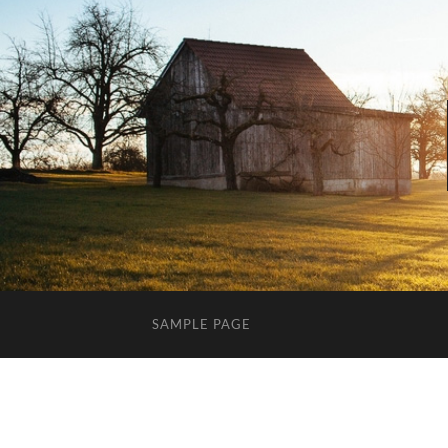
SAMPLE PAGE