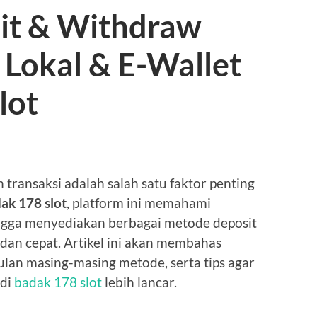
it & Withdraw
 Lokal & E-Wallet
lot
 transaksi adalah salah satu faktor penting
ak 178 slot
, platform ini memahami
ngga menyediakan berbagai metode deposit
dan cepat. Artikel ini akan membahas
lan masing-masing metode, serta tips agar
 di
badak 178 slot
lebih lancar.