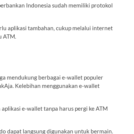
 perbankan Indonesia sudah memiliki protokol
erlu aplikasi tambahan, cukup melalui internet
au ATM.
ga mendukung berbagai e-wallet populer
nkAja. Kelebihan menggunakan e-wallet
plikasi e-wallet tanpa harus pergi ke ATM
aldo dapat langsung digunakan untuk bermain.