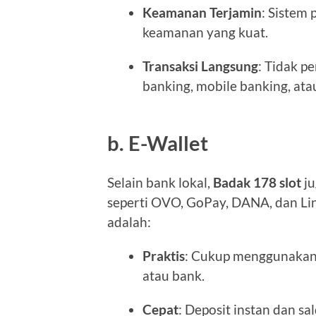
Keamanan Terjamin
: Sistem
keamanan yang kuat.
Transaksi Langsung
: Tidak p
banking, mobile banking, at
b. E-Wallet
Selain bank lokal,
Badak 178 slot
ju
seperti OVO, GoPay, DANA, dan Li
adalah:
Praktis
: Cukup menggunakan a
atau bank.
Cepat
: Deposit instan dan s