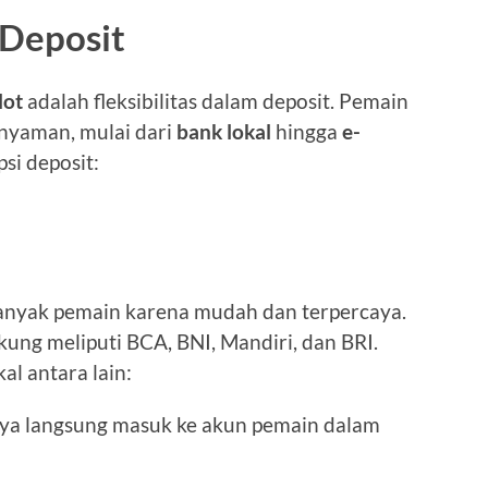
Deposit
lot
adalah fleksibilitas dalam deposit. Pemain
 nyaman, mulai dari
bank lokal
hingga
e-
psi deposit:
banyak pemain karena mudah dan terpercaya.
ung meliputi BCA, BNI, Mandiri, dan BRI.
l antara lain:
anya langsung masuk ke akun pemain dalam