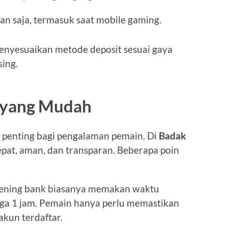
pan saja, termasuk saat mobile gaming.
menyesuaikan metode deposit sesuai gaya
ing.
 yang Mudah
a penting bagi pengalaman pemain. Di
Badak
epat, aman, dan transparan. Beberapa poin
ekening bank biasanya memakan waktu
ngga 1 jam. Pemain hanya perlu memastikan
akun terdaftar.