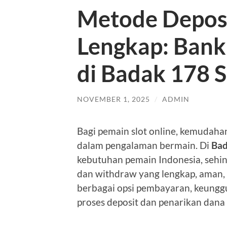
Metode Depos
Lengkap: Bank
di Badak 178 S
NOVEMBER 1, 2025
/
ADMIN
Bagi pemain slot online, kemudahan
dalam pengalaman bermain. Di
Bad
kebutuhan pemain Indonesia, sehi
dan withdraw yang lengkap, aman, 
berbagai opsi pembayaran, keunggu
proses deposit dan penarikan dana