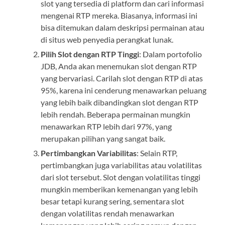
slot yang tersedia di platform dan cari informasi
mengenai RTP mereka. Biasanya, informasi ini
bisa ditemukan dalam deskripsi permainan atau
di situs web penyedia perangkat lunak.
Pilih Slot dengan RTP Tinggi
: Dalam portofolio
JDB, Anda akan menemukan slot dengan RTP
yang bervariasi. Carilah slot dengan RTP di atas
95%, karena ini cenderung menawarkan peluang
yang lebih baik dibandingkan slot dengan RTP
lebih rendah. Beberapa permainan mungkin
menawarkan RTP lebih dari 97%, yang
merupakan pilihan yang sangat baik.
Pertimbangkan Variabilitas
: Selain RTP,
pertimbangkan juga variabilitas atau volatilitas
dari slot tersebut. Slot dengan volatilitas tinggi
mungkin memberikan kemenangan yang lebih
besar tetapi kurang sering, sementara slot
dengan volatilitas rendah menawarkan