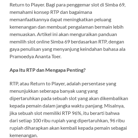
Return to Player. Bagi para penggemar slot di Simba 69,
memahami konsep RTP dan bagaimana
memanfaatkannya dapat meningkatkan peluang
kemenangan dan membuat pengalaman bermain lebih
memuaskan. Artikel ini akan menguraikan panduan
memilih slot online Simba 69 berdasarkan RTP, dengan
gaya penulisan yang menyanjung keindahan bahasa ala
Pramoedya Ananta Toer.
Apa Itu RTP dan Mengapa Penting?
RTP, atau Return to Player, adalah persentase yang
menunjukkan seberapa banyak uang yang
dipertaruhkan pada sebuah slot yang akan dikembalikan
kepada pemain dalam jangka waktu panjang. Misalnya,
jika sebuah slot memiliki RTP 96%, itu berarti bahwa
dari setiap 100 ribu rupiah yang dipertaruhkan, 96 ribu
rupiah diharapkan akan kembali kepada pemain sebagai
kemenangan.