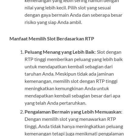
kemenangan yang lebih sering namun dengan
nilai yang lebih kecil. Pilih slot yang sesuai
dengan gaya bermain Anda dan seberapa besar
risiko yang siap Anda ambil.
Manfaat Memilih Slot Berdasarkan RTP
Peluang Menang yang Lebih Baik
: Slot dengan
RTP tinggi memberikan peluang yang lebih baik
untuk mendapatkan kembali sebagian dari
taruhan Anda. Meskipun tidak ada jaminan
kemenangan, memilih slot dengan RTP tinggi
meningkatkan kemungkinan Anda untuk
mendapatkan kembali sebagian besar dari apa
yang telah Anda pertaruhkan.
Pengalaman Bermain yang Lebih Memuaskan
:
Dengan memilih slot yang menawarkan RTP
tinggi, Anda tidak hanya meningkatkan peluang
kemenangan tetapi juga menikmati pengalaman