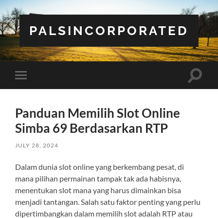
PALSINCORPORATED
Toggle
Toggle
search
mobile
field
menu
Panduan Memilih Slot Online
Simba 69 Berdasarkan RTP
JULY 28, 2024
Dalam dunia slot online yang berkembang pesat, di
mana pilihan permainan tampak tak ada habisnya,
menentukan slot mana yang harus dimainkan bisa
menjadi tantangan. Salah satu faktor penting yang perlu
dipertimbangkan dalam memilih slot adalah RTP atau