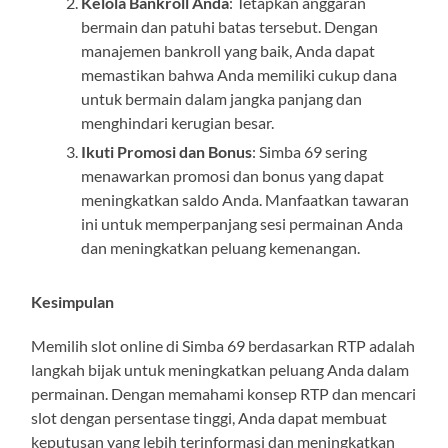
Kelola Bankroll Anda
: Tetapkan anggaran
bermain dan patuhi batas tersebut. Dengan
manajemen bankroll yang baik, Anda dapat
memastikan bahwa Anda memiliki cukup dana
untuk bermain dalam jangka panjang dan
menghindari kerugian besar.
Ikuti Promosi dan Bonus
: Simba 69 sering
menawarkan promosi dan bonus yang dapat
meningkatkan saldo Anda. Manfaatkan tawaran
ini untuk memperpanjang sesi permainan Anda
dan meningkatkan peluang kemenangan.
Kesimpulan
Memilih slot online di Simba 69 berdasarkan RTP adalah
langkah bijak untuk meningkatkan peluang Anda dalam
permainan. Dengan memahami konsep RTP dan mencari
slot dengan persentase tinggi, Anda dapat membuat
keputusan yang lebih terinformasi dan meningkatkan