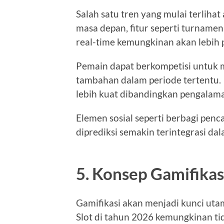
Salah satu tren yang mulai terlihat
masa depan, fitur seperti turnamen
real-time kemungkinan akan lebih 
Pemain dapat berkompetisi untuk m
tambahan dalam periode tertentu. 
lebih kuat dibandingkan pengalama
Elemen sosial seperti berbagi pen
diprediksi semakin terintegrasi da
5. Konsep Gamifika
Gamifikasi akan menjadi kunci ut
Slot di tahun 2026 kemungkinan ti