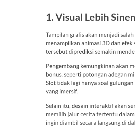
1. Visual Lebih Sine
Tampilan grafis akan menjadi salah 
menampilkan animasi 3D dan efek vi
tersebut diprediksi semakin mende
Pengembang kemungkinan akan me
bonus, seperti potongan adegan mi
Slot tidak lagi hanya soal gulungan
yang imersif.
Selain itu, desain interaktif akan 
memilih jalur cerita tertentu dala
ingin diambil secara langsung di d