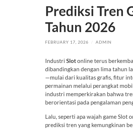
Prediksi Tren 
Tahun 2026
FEBRUARY 17, 2026
/
ADMIN
Industri
Slot
online terus berkemb
dibandingkan dengan lima tahun lal
—mulai dari kualitas grafis, fitur 
permainan melalui perangkat mobi
industri memperkirakan bahwa tren
berorientasi pada pengalaman pen
Lalu, seperti apa wajah game Slot 
prediksi tren yang kemungkinan be