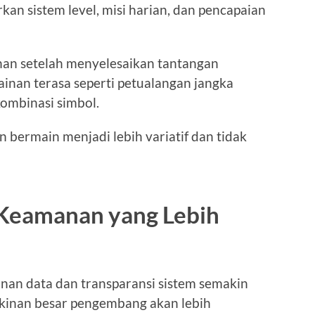
kan sistem level, misi harian, dan pencapaian
an setelah menyelesaikan tantangan
ainan terasa seperti petualangan jangka
ombinasi simbol.
 bermain menjadi lebih variatif dan tidak
n Keamanan yang Lebih
an data dan transparansi sistem semakin
kinan besar pengembang akan lebih