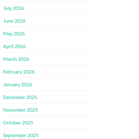
July 2026
June 2026
May 2026
April 2026
March 2026
February 2026
January 2026
December 2025
November 2025
October 2025
September 2025