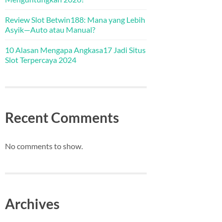
Review Slot Betwin188: Mana yang Lebih
Asyik—Auto atau Manual?
10 Alasan Mengapa Angkasa17 Jadi Situs
Slot Terpercaya 2024
Recent Comments
No comments to show.
Archives