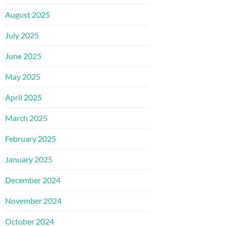
August 2025
July 2025
June 2025
May 2025
April 2025
March 2025
February 2025
January 2025
December 2024
November 2024
October 2024