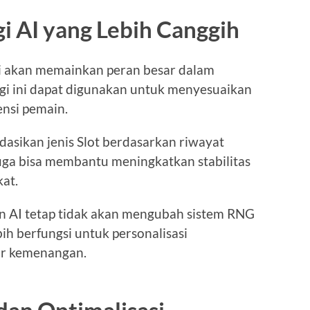
gi AI yang Lebih Canggih
iksi akan memainkan peran besar dalam
gi ini dapat digunakan untuk menyesuaikan
nsi pemain.
asikan jenis Slot berdasarkan riwayat
uga bisa membantu meningkatkan stabilitas
at.
n AI tetap tidak akan mengubah sistem RNG
bih berfungsi untuk personalisasi
ur kemenangan.
dan Optimalisasi