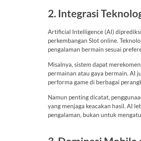
2. Integrasi Teknolo
Artificial Intelligence (AI) dipred
perkembangan Slot online. Teknolo
pengalaman bermain sesuai prefere
Misalnya, sistem dapat merekomend
permainan atau gaya bermain. AI j
performa game di berbagai perangk
Namun penting dicatat, penggunaa
yang menjaga keacakan hasil. AI le
pengalaman, bukan untuk mengat
3. Dominasi Mobile 