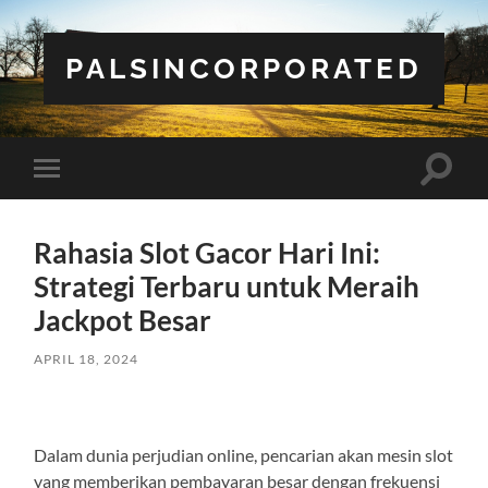
PALSINCORPORATED
Toggle
Toggle
search
mobile
field
menu
Rahasia Slot Gacor Hari Ini:
Strategi Terbaru untuk Meraih
Jackpot Besar
APRIL 18, 2024
Dalam dunia perjudian online, pencarian akan mesin slot
yang memberikan pembayaran besar dengan frekuensi