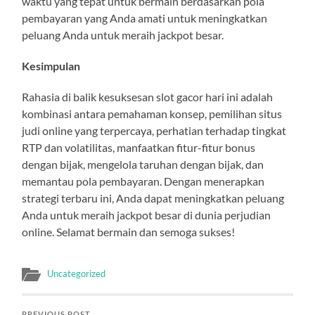
waktu yang tepat untuk bermain berdasarkan pola
pembayaran yang Anda amati untuk meningkatkan
peluang Anda untuk meraih jackpot besar.
Kesimpulan
Rahasia di balik kesuksesan slot gacor hari ini adalah
kombinasi antara pemahaman konsep, pemilihan situs
judi online yang terpercaya, perhatian terhadap tingkat
RTP dan volatilitas, manfaatkan fitur-fitur bonus
dengan bijak, mengelola taruhan dengan bijak, dan
memantau pola pembayaran. Dengan menerapkan
strategi terbaru ini, Anda dapat meningkatkan peluang
Anda untuk meraih jackpot besar di dunia perjudian
online. Selamat bermain dan semoga sukses!
Uncategorized
PREVIOUS POST