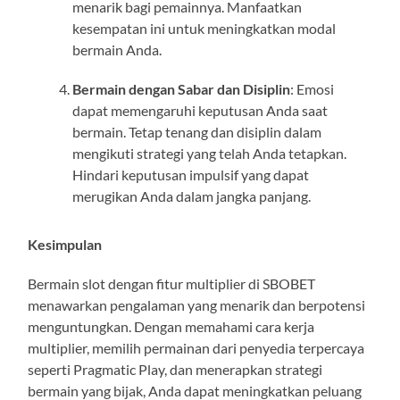
menarik bagi pemainnya. Manfaatkan
kesempatan ini untuk meningkatkan modal
bermain Anda.
Bermain dengan Sabar dan Disiplin
: Emosi
dapat memengaruhi keputusan Anda saat
bermain. Tetap tenang dan disiplin dalam
mengikuti strategi yang telah Anda tetapkan.
Hindari keputusan impulsif yang dapat
merugikan Anda dalam jangka panjang.
Kesimpulan
Bermain slot dengan fitur multiplier di SBOBET
menawarkan pengalaman yang menarik dan berpotensi
menguntungkan. Dengan memahami cara kerja
multiplier, memilih permainan dari penyedia terpercaya
seperti Pragmatic Play, dan menerapkan strategi
bermain yang bijak, Anda dapat meningkatkan peluang