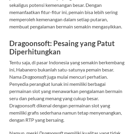
sekaligus potensi kemenangan besar. Dengan
memanfaatkan fitur-fitur ini, pemain bisa lebih sering
memperoleh kemenangan dalam setiap putaran,
membuat pengalaman bermain semakin mengasyikkan.
Dragoonsoft: Pesaing yang Patut
Diperhitungkan
Tentu saja, di pasar Indonesia yang semakin berkembang
ini, Habanero bukanlah satu-satunya pemain besar.
Nama
Dragoonsoft
juga mulai mencuri perhatian.
Penyedia perangkat lunak ini memiliki berbagai
permainan slot yang menawarkan pengalaman bermain
seru dan peluang menang yang cukup besar.
Dragoonsoft dikenal dengan permainan slot yang
memiliki grafis sederhana namun tetap menyenangkan,
dengan RTP yang bersaing.
Namun, meski
Dragoonsoft
memiliki kualitas yang tidak