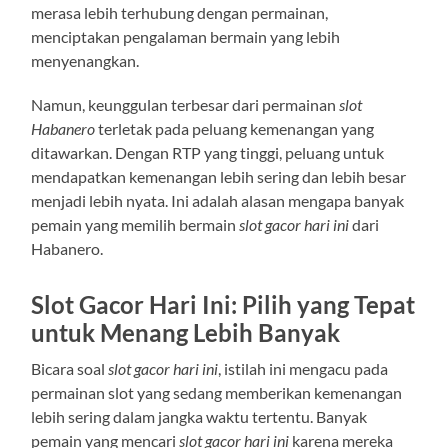
merasa lebih terhubung dengan permainan,
menciptakan pengalaman bermain yang lebih
menyenangkan.
Namun, keunggulan terbesar dari permainan
slot
Habanero
terletak pada peluang kemenangan yang
ditawarkan. Dengan RTP yang tinggi, peluang untuk
mendapatkan kemenangan lebih sering dan lebih besar
menjadi lebih nyata. Ini adalah alasan mengapa banyak
pemain yang memilih bermain
slot gacor hari ini
dari
Habanero.
Slot Gacor Hari Ini: Pilih yang Tepat
untuk Menang Lebih Banyak
Bicara soal
slot gacor hari ini
, istilah ini mengacu pada
permainan slot yang sedang memberikan kemenangan
lebih sering dalam jangka waktu tertentu. Banyak
pemain yang mencari
slot gacor hari ini
karena mereka