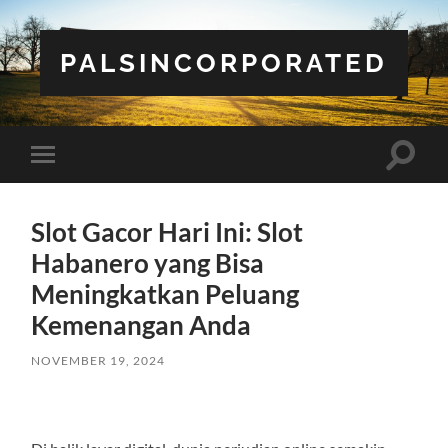
PALSINCORPORATED
Toggle
Toggle
search
mobile
field
menu
Slot Gacor Hari Ini: Slot
Habanero yang Bisa
Meningkatkan Peluang
Kemenangan Anda
NOVEMBER 19, 2024