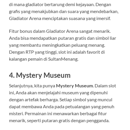
di mana gladiator bertarung demi kejayaan. Dengan
grafis yang menakjubkan dan suara yang mendebarkan,
Gladiator Arena menciptakan suasana yang imersif.
Fitur bonus dalam Gladiator Arena sangat menarik.
Anda bisa mendapatkan putaran gratis dan simbol liar
yang membantu meningkatkan peluang menang.
Dengan RTP yang tinggi, slot ini adalah favorit di
kalangan pemain di SultanMenang.
4. Mystery Museum
Selanjutnya, kita punya
Mystery Museum
. Dalam slot
ini, Anda akan menjelajahi museum yang dipenuhi
dengan artefak berharga. Setiap simbol yang muncul
dapat membawa Anda pada petualangan yang penuh
misteri. Permainan ini menawarkan berbagai fitur
menarik, seperti putaran gratis dengan pengganda.