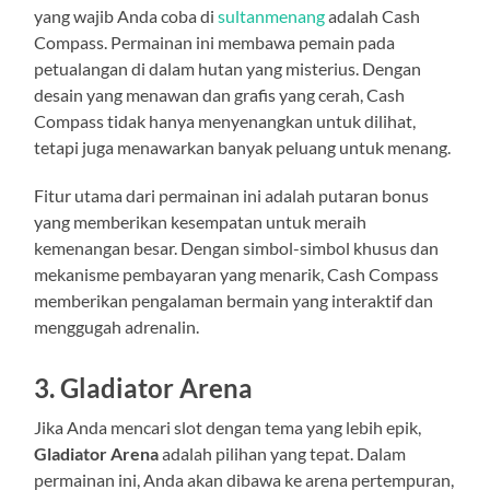
yang wajib Anda coba di
sultanmenang
adalah Cash
Compass. Permainan ini membawa pemain pada
petualangan di dalam hutan yang misterius. Dengan
desain yang menawan dan grafis yang cerah, Cash
Compass tidak hanya menyenangkan untuk dilihat,
tetapi juga menawarkan banyak peluang untuk menang.
Fitur utama dari permainan ini adalah putaran bonus
yang memberikan kesempatan untuk meraih
kemenangan besar. Dengan simbol-simbol khusus dan
mekanisme pembayaran yang menarik, Cash Compass
memberikan pengalaman bermain yang interaktif dan
menggugah adrenalin.
3. Gladiator Arena
Jika Anda mencari slot dengan tema yang lebih epik,
Gladiator Arena
adalah pilihan yang tepat. Dalam
permainan ini, Anda akan dibawa ke arena pertempuran,