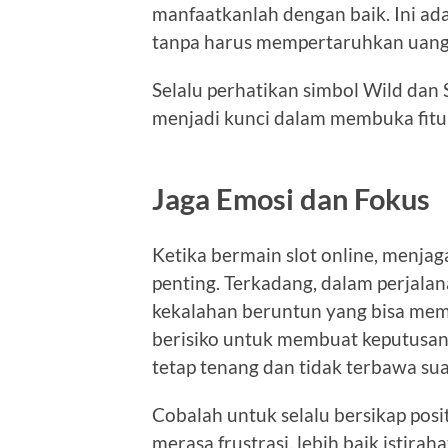
manfaatkanlah dengan baik. Ini ad
tanpa harus mempertaruhkan uan
Selalu perhatikan simbol Wild dan S
menjadi kunci dalam membuka fitu
Jaga Emosi dan Fokus
Ketika bermain slot online, menjag
penting. Terkadang, dalam perjal
kekalahan beruntun yang bisa membu
berisiko untuk membuat keputusan i
tetap tenang dan tidak terbawa su
Cobalah untuk selalu bersikap posit
merasa frustrasi, lebih baik istir