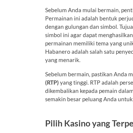
Sebelum Anda mulai bermain, penti
Permainan ini adalah bentuk perj
dengan gulungan dan simbol. Tuju
simbol ini agar dapat menghasilka
permainan memiliki tema yang unik,
Habanero adalah salah satu penye
yang menarik.
Sebelum bermain, pastikan Anda 
(RTP)
yang tinggi. RTP adalah perse
dikembalikan kepada pemain dalam 
semakin besar peluang Anda untu
Pilih Kasino yang Terp