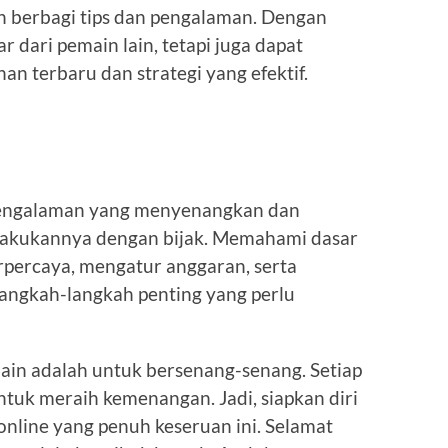
in berbagi tips dan pengalaman. Dengan
 dari pemain lain, tetapi juga dapat
an terbaru dan strategi yang efektif.
 pengalaman yang menyenangkan dan
akukannya dengan bijak. Memahami dasar
rpercaya, mengatur anggaran, serta
angkah-langkah penting yang perlu
ain adalah untuk bersenang-senang. Setiap
tuk meraih kemenangan. Jadi, siapkan diri
online yang penuh keseruan ini. Selamat