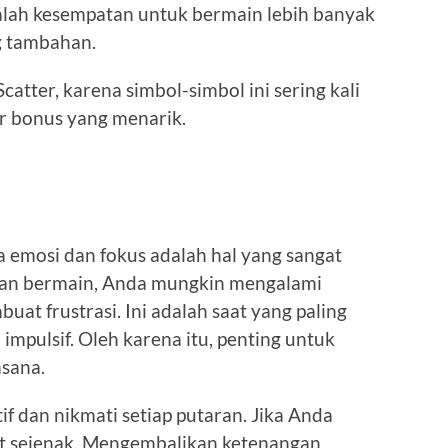
alah kesempatan untuk bermain lebih banyak
g tambahan.
catter, karena simbol-simbol ini sering kali
r bonus yang menarik.
a emosi dan fokus adalah hal yang sangat
anan bermain, Anda mungkin mengalami
at frustrasi. Ini adalah saat yang paling
mpulsif. Oleh karena itu, penting untuk
asana.
if dan nikmati setiap putaran. Jika Anda
ahat sejenak. Mengembalikan ketenangan