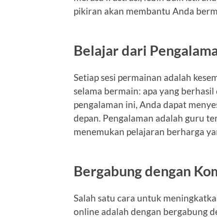
pikiran akan membantu Anda berma
Belajar dari Pengalam
Setiap sesi permainan adalah kese
selama bermain: apa yang berhasil
pengalaman ini, Anda dapat menye
depan. Pengalaman adalah guru ter
menemukan pelajaran berharga yan
Bergabung dengan Ko
Salah satu cara untuk meningkatk
online adalah dengan bergabung d