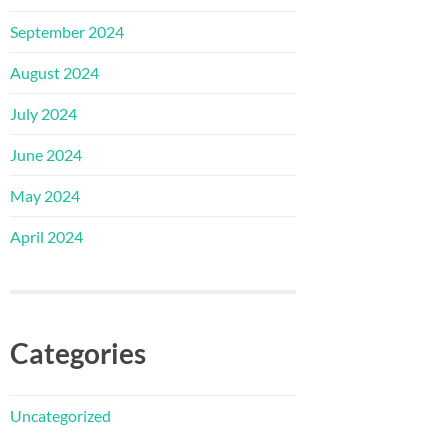
September 2024
August 2024
July 2024
June 2024
May 2024
April 2024
Categories
Uncategorized