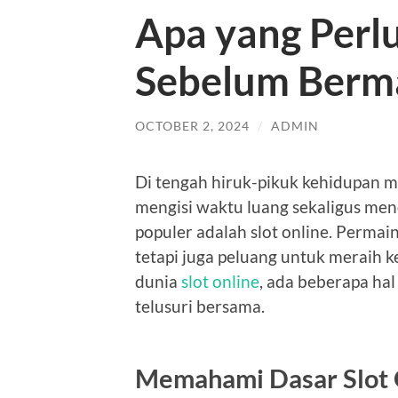
Apa yang Perl
Sebelum Berma
OCTOBER 2, 2024
/
ADMIN
Di tengah hiruk-pikuk kehidupan 
mengisi waktu luang sekaligus menc
populer adalah slot online. Perma
tetapi juga peluang untuk meraih
dunia
slot online
, ada beberapa hal
telusuri bersama.
Memahami Dasar Slot 