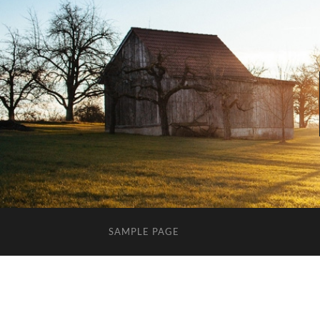
SAMPLE PAGE