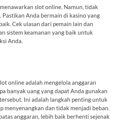
ng menawarkan slot online. Namun, tidak
. Pastikan Anda bermain di kasino yang
 baik. Cek ulasan dari pemain lain dan
kan sistem keamanan yang baik untuk
ksi Anda.
slot online adalah mengelola anggaran
apa banyak uang yang dapat Anda gunakan
ersebut. Ini adalah langkah penting untuk
p menyenangkan dan tidak menjadi beban.
atas anggaran, lebih baik berhenti sejenak