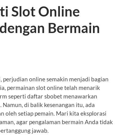
i Slot Online
 dengan Bermain
i, perjudian online semakin menjadi bagian
a, permainan slot online telah menarik
orm seperti daftar sbobet menawarkan
 Namun, di balik kesenangan itu, ada
oleh setiap pemain. Mari kita eksplorasi
n aman, agar pengalaman bermain Anda tidak
bertanggung jawab.