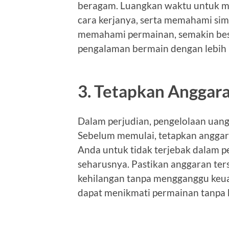
beragam. Luangkan waktu untuk m
cara kerjanya, serta memahami si
memahami permainan, semakin bes
pengalaman bermain dengan lebih 
3. Tetapkan Anggar
Dalam perjudian, pengelolaan uan
Sebelum memulai, tetapkan anggar
Anda untuk tidak terjebak dalam 
seharusnya. Pastikan anggaran ter
kehilangan tanpa mengganggu keuan
dapat menikmati permainan tanpa 