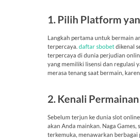
1. Pilih Platform ya
Langkah pertama untuk bermain am
terpercaya.
daftar sbobet
dikenal s
terpercaya di dunia perjudian onli
yang memiliki lisensi dan regulasi
merasa tenang saat bermain, karena
2. Kenali Permaina
Sebelum terjun ke dunia slot onli
akan Anda mainkan. Naga Games, s
terkemuka, menawarkan berbagai pi