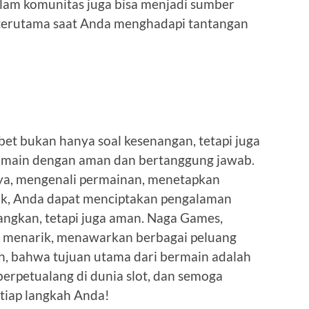
lam komunitas juga bisa menjadi sumber
 terutama saat Anda menghadapi tantangan
obet bukan hanya soal kesenangan, tetapi juga
rmain dengan aman dan bertanggung jawab.
ya, mengenali permainan, menetapkan
ak, Anda dapat menciptakan pengalaman
ngkan, tetapi juga aman. Naga Games,
g menarik, menawarkan berbagai peluang
h, bahwa tujuan utama dari bermain adalah
erpetualang di dunia slot, dan semoga
tiap langkah Anda!