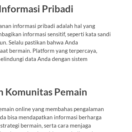
Informasi Pribadi
anan informasi pribadi adalah hal yang
agikan informasi sensitif, seperti kata sandi
pun. Selalu pastikan bahwa Anda
at bermain. Platform yang terpercaya,
 melindungi data Anda dengan sistem
n Komunitas Pemain
emain online yang membahas pengalaman
Anda bisa mendapatkan informasi berharga
strategi bermain, serta cara menjaga