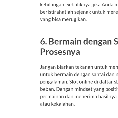
kehilangan. Sebaliknya, jika Anda
beristirahatlah sejenak untuk mer
yang bisa merugikan.
6. Bermain dengan S
Prosesnya
Jangan biarkan tekanan untuk me
untuk bermain dengan santai dan ni
pengalaman. Slot online di daftar 
beban. Dengan mindset yang posit
permainan dan menerima hasilnya 
atau kekalahan.