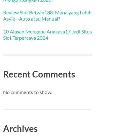
Review Slot Betwin188: Mana yang Lebih
Asyik—Auto atau Manual?
10 Alasan Mengapa Angkasa17 Jadi Situs
Slot Terpercaya 2024
Recent Comments
No comments to show.
Archives