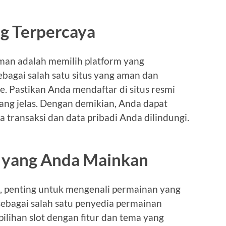
ng Terpercaya
an adalah memilih platform yang
ebagai salah satu situs yang aman dan
ne. Pastikan Anda mendaftar di situs resmi
 yang jelas. Dengan demikian, Anda dapat
 transaksi dan data pribadi Anda dilindungi.
n yang Anda Mainkan
ne, penting untuk mengenali permainan yang
ebagai salah satu penyedia permainan
lihan slot dengan fitur dan tema yang