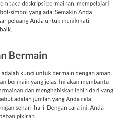
embaca deskripsi permainan, mempelajari
mbol-simbol yang ada. Semakin Anda
ar peluang Anda untuk menikmati
baik.
an Bermain
g adalah kunci untuk bermain dengan aman.
an bermain yang jelas. Ini akan membantu
permainan dan menghabiskan lebih dari yang
sebut adalah jumlah yang Anda rela
gan sehari-hari. Dengan cara ini, Anda
beban pikiran.