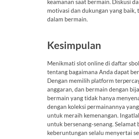
keamanan saat bermain. Diskusi da
motivasi dan dukungan yang baik,
dalam bermain.
Kesimpulan
Menikmati slot online di daftar sb
tentang bagaimana Anda dapat be
Dengan memilih platform terperca
anggaran, dan bermain dengan bij
bermain yang tidak hanya menyena
dengan koleksi permainannya yan
untuk meraih kemenangan. Ingatla
untuk bersenang-senang. Selamat b
keberuntungan selalu menyertai se