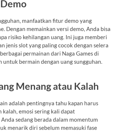
r Demo
gguhan, manfaatkan fitur demo yang
ine. Dengan memainkan versi demo, Anda bisa
a risiko kehilangan uang. Ini juga memberi
jenis slot yang paling cocok dengan selera
berbagai permainan dari Naga Games di
n untuk bermain dengan uang sungguhan.
dang Menang atau Kalah
main adalah pentingnya tahu kapan harus
kalah, emosi sering kali dapat
ka Anda sedang berada dalam momentum
uk menarik diri sebelum memasuki fase