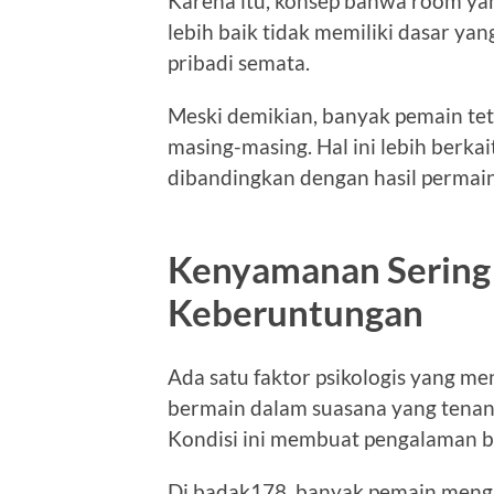
Karena itu, konsep bahwa room ya
lebih baik tidak memiliki dasar ya
pribadi semata.
Meski demikian, banyak pemain tet
masing-masing. Hal ini lebih berk
dibandingkan dengan hasil permaina
Kenyamanan Sering 
Keberuntungan
Ada satu faktor psikologis yang me
bermain dalam suasana yang tenang
Kondisi ini membuat pengalaman b
Di badak178, banyak pemain menga