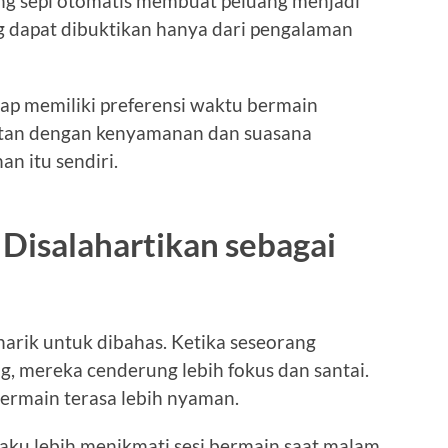
ng sepi otomatis membuat peluang menjadi
ng dapat dibuktikan hanya dari pengalaman
ap memiliki preferensi waktu bermain
aitan dengan kenyamanan dan suasana
n itu sendiri.
Disalahartikan sebagai
narik untuk dibahas. Ketika seseorang
, mereka cenderung lebih fokus dan santai.
ermain terasa lebih nyaman.
ku lebih menikmati sesi bermain saat malam