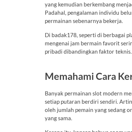
yang kemudian berkembang menjadi
Padahal, pengalaman individu bel
permainan sebenarnya bekerja.
Di badak178, seperti di berbagai pl
mengenai jam bermain favorit seri
pribadi dibandingkan faktor teknis.
Memahami Cara Ker
Banyak permainan slot modern men
setiap putaran berdiri sendiri. Arti
oleh jumlah pemain yang sedang onl
yang sama.