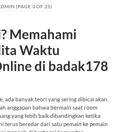
ADMIN
(PAGE 3 OF 25)
i? Memahami
lita Waktu
Online di badak178
, ada banyak teori yang sering dibicarakan.
alah anggapan bahwa bermain saat room
ang yang lebih baik dibandingkan ketika
ini terus beredar dari satu pemain ke pemain