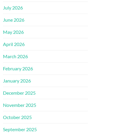
July 2026
June 2026
May 2026
April 2026
March 2026
February 2026
January 2026
December 2025
November 2025
October 2025
September 2025