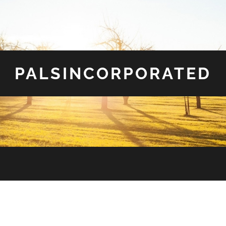
PALSINCORPORATED