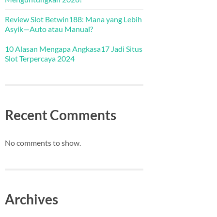
Review Slot Betwin188: Mana yang Lebih
Asyik—Auto atau Manual?
10 Alasan Mengapa Angkasa17 Jadi Situs
Slot Terpercaya 2024
Recent Comments
No comments to show.
Archives