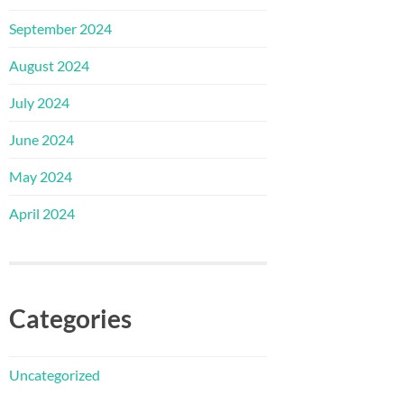
September 2024
August 2024
July 2024
June 2024
May 2024
April 2024
Categories
Uncategorized