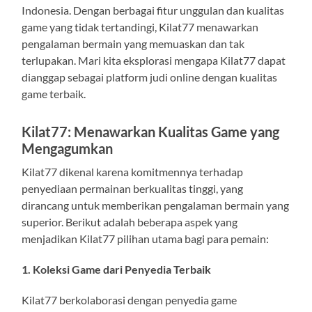
Indonesia. Dengan berbagai fitur unggulan dan kualitas
game yang tidak tertandingi, Kilat77 menawarkan
pengalaman bermain yang memuaskan dan tak
terlupakan. Mari kita eksplorasi mengapa Kilat77 dapat
dianggap sebagai platform judi online dengan kualitas
game terbaik.
Kilat77: Menawarkan Kualitas Game yang
Mengagumkan
Kilat77 dikenal karena komitmennya terhadap
penyediaan permainan berkualitas tinggi, yang
dirancang untuk memberikan pengalaman bermain yang
superior. Berikut adalah beberapa aspek yang
menjadikan Kilat77 pilihan utama bagi para pemain:
1. Koleksi Game dari Penyedia Terbaik
Kilat77 berkolaborasi dengan penyedia game