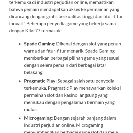
terkemuka di industri perjudian online, memastikan
bahwa pemain mendapatkan akses ke permainan yang
dirancang dengan grafis berkualitas tinggi dan fitur-fitur
inovatif. Beberapa penyedia game yang bekerja sama
dengan Kilat77 termasuk:
Spade Gaming
: Dikenal dengan slot yang penuh
warna dan fitur-fitur menarik, Spade Gaming
memberikan berbagai pilihan game yang sesuai
dengan selera pemain dari berbagai latar
belakang.
Pragmatic Play
: Sebagai salah satu penyedia
terkemuka, Pragmatic Play menawarkan koleksi
permainan slot dan kasino langsung yang
memukau dengan pengalaman bermain yang
mulus.
Microgaming
: Dengan sejarah panjang dalam
industri perjudian online, Microgaming
menyumbangkan berbagai game slot dan meja