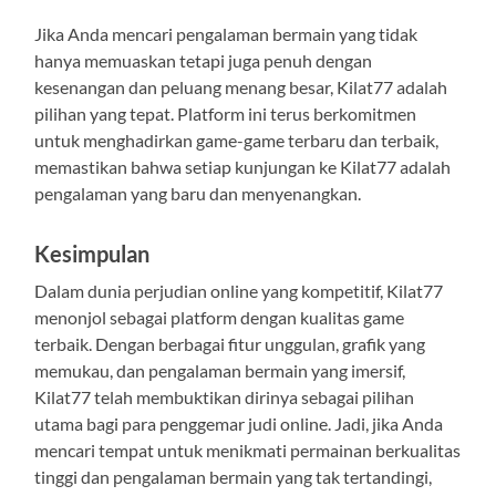
Jika Anda mencari pengalaman bermain yang tidak
hanya memuaskan tetapi juga penuh dengan
kesenangan dan peluang menang besar, Kilat77 adalah
pilihan yang tepat. Platform ini terus berkomitmen
untuk menghadirkan game-game terbaru dan terbaik,
memastikan bahwa setiap kunjungan ke Kilat77 adalah
pengalaman yang baru dan menyenangkan.
Kesimpulan
Dalam dunia perjudian online yang kompetitif, Kilat77
menonjol sebagai platform dengan kualitas game
terbaik. Dengan berbagai fitur unggulan, grafik yang
memukau, dan pengalaman bermain yang imersif,
Kilat77 telah membuktikan dirinya sebagai pilihan
utama bagi para penggemar judi online. Jadi, jika Anda
mencari tempat untuk menikmati permainan berkualitas
tinggi dan pengalaman bermain yang tak tertandingi,