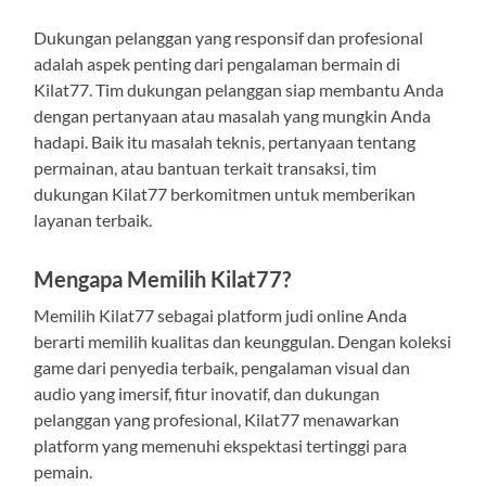
Dukungan pelanggan yang responsif dan profesional
adalah aspek penting dari pengalaman bermain di
Kilat77. Tim dukungan pelanggan siap membantu Anda
dengan pertanyaan atau masalah yang mungkin Anda
hadapi. Baik itu masalah teknis, pertanyaan tentang
permainan, atau bantuan terkait transaksi, tim
dukungan Kilat77 berkomitmen untuk memberikan
layanan terbaik.
Mengapa Memilih Kilat77?
Memilih Kilat77 sebagai platform judi online Anda
berarti memilih kualitas dan keunggulan. Dengan koleksi
game dari penyedia terbaik, pengalaman visual dan
audio yang imersif, fitur inovatif, dan dukungan
pelanggan yang profesional, Kilat77 menawarkan
platform yang memenuhi ekspektasi tertinggi para
pemain.