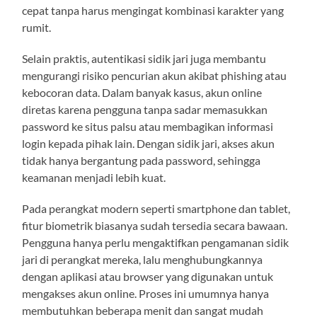
cepat tanpa harus mengingat kombinasi karakter yang
rumit.
Selain praktis, autentikasi sidik jari juga membantu
mengurangi risiko pencurian akun akibat phishing atau
kebocoran data. Dalam banyak kasus, akun online
diretas karena pengguna tanpa sadar memasukkan
password ke situs palsu atau membagikan informasi
login kepada pihak lain. Dengan sidik jari, akses akun
tidak hanya bergantung pada password, sehingga
keamanan menjadi lebih kuat.
Pada perangkat modern seperti smartphone dan tablet,
fitur biometrik biasanya sudah tersedia secara bawaan.
Pengguna hanya perlu mengaktifkan pengamanan sidik
jari di perangkat mereka, lalu menghubungkannya
dengan aplikasi atau browser yang digunakan untuk
mengakses akun online. Proses ini umumnya hanya
membutuhkan beberapa menit dan sangat mudah