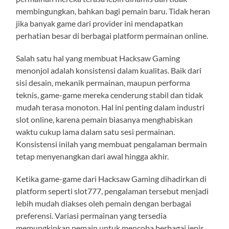
membingungkan, bahkan bagi pemain baru. Tidak heran
jika banyak game dari provider ini mendapatkan
perhatian besar di berbagai platform permainan online.
Salah satu hal yang membuat Hacksaw Gaming
menonjol adalah konsistensi dalam kualitas. Baik dari
sisi desain, mekanik permainan, maupun performa
teknis, game-game mereka cenderung stabil dan tidak
mudah terasa monoton. Hal ini penting dalam industri
slot online, karena pemain biasanya menghabiskan
waktu cukup lama dalam satu sesi permainan.
Konsistensi inilah yang membuat pengalaman bermain
tetap menyenangkan dari awal hingga akhir.
Ketika game-game dari Hacksaw Gaming dihadirkan di
platform seperti slot777, pengalaman tersebut menjadi
lebih mudah diakses oleh pemain dengan berbagai
preferensi. Variasi permainan yang tersedia
memungkinkan pemain untuk mencoba berbagai jenis