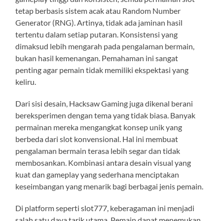
tetap berbasis sistem acak atau Random Number
Generator (RNG). Artinya, tidak ada jaminan hasil
tertentu dalam setiap putaran. Konsistensi yang
dimaksud lebih mengarah pada pengalaman bermain,
bukan hasil kemenangan. Pemahaman ini sangat
penting agar pemain tidak memiliki ekspektasi yang
keliru.
Dari sisi desain, Hacksaw Gaming juga dikenal berani
bereksperimen dengan tema yang tidak biasa. Banyak
permainan mereka mengangkat konsep unik yang
berbeda dari slot konvensional. Hal ini membuat
pengalaman bermain terasa lebih segar dan tidak
membosankan. Kombinasi antara desain visual yang
kuat dan gameplay yang sederhana menciptakan
keseimbangan yang menarik bagi berbagai jenis pemain.
Di platform seperti slot777, keberagaman ini menjadi
salah satu daya tarik utama. Pemain dapat menemukan