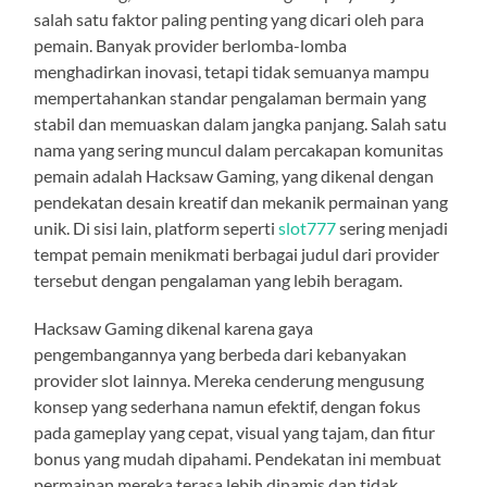
salah satu faktor paling penting yang dicari oleh para
pemain. Banyak provider berlomba-lomba
menghadirkan inovasi, tetapi tidak semuanya mampu
mempertahankan standar pengalaman bermain yang
stabil dan memuaskan dalam jangka panjang. Salah satu
nama yang sering muncul dalam percakapan komunitas
pemain adalah Hacksaw Gaming, yang dikenal dengan
pendekatan desain kreatif dan mekanik permainan yang
unik. Di sisi lain, platform seperti
slot777
sering menjadi
tempat pemain menikmati berbagai judul dari provider
tersebut dengan pengalaman yang lebih beragam.
Hacksaw Gaming dikenal karena gaya
pengembangannya yang berbeda dari kebanyakan
provider slot lainnya. Mereka cenderung mengusung
konsep yang sederhana namun efektif, dengan fokus
pada gameplay yang cepat, visual yang tajam, dan fitur
bonus yang mudah dipahami. Pendekatan ini membuat
permainan mereka terasa lebih dinamis dan tidak