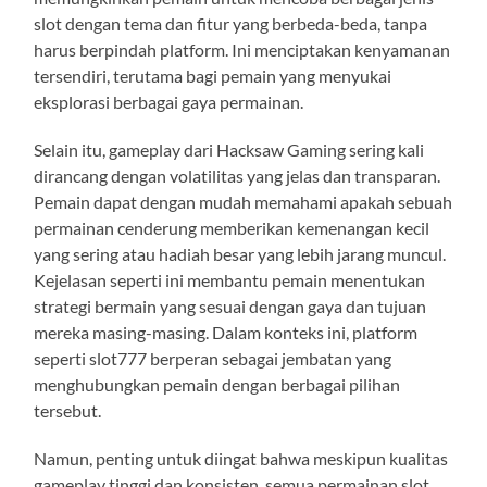
slot dengan tema dan fitur yang berbeda-beda, tanpa
harus berpindah platform. Ini menciptakan kenyamanan
tersendiri, terutama bagi pemain yang menyukai
eksplorasi berbagai gaya permainan.
Selain itu, gameplay dari Hacksaw Gaming sering kali
dirancang dengan volatilitas yang jelas dan transparan.
Pemain dapat dengan mudah memahami apakah sebuah
permainan cenderung memberikan kemenangan kecil
yang sering atau hadiah besar yang lebih jarang muncul.
Kejelasan seperti ini membantu pemain menentukan
strategi bermain yang sesuai dengan gaya dan tujuan
mereka masing-masing. Dalam konteks ini, platform
seperti slot777 berperan sebagai jembatan yang
menghubungkan pemain dengan berbagai pilihan
tersebut.
Namun, penting untuk diingat bahwa meskipun kualitas
gameplay tinggi dan konsisten, semua permainan slot