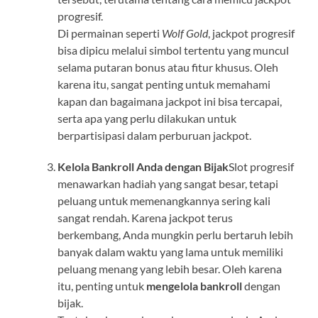
progresif.
Di permainan seperti
Wolf Gold
, jackpot progresif
bisa dipicu melalui simbol tertentu yang muncul
selama putaran bonus atau fitur khusus. Oleh
karena itu, sangat penting untuk memahami
kapan dan bagaimana jackpot ini bisa tercapai,
serta apa yang perlu dilakukan untuk
berpartisipasi dalam perburuan jackpot.
Kelola Bankroll Anda dengan Bijak
Slot progresif
menawarkan hadiah yang sangat besar, tetapi
peluang untuk memenangkannya sering kali
sangat rendah. Karena jackpot terus
berkembang, Anda mungkin perlu bertaruh lebih
banyak dalam waktu yang lama untuk memiliki
peluang menang yang lebih besar. Oleh karena
itu, penting untuk
mengelola bankroll
dengan
bijak.