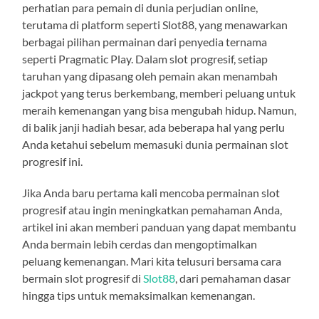
perhatian para pemain di dunia perjudian online,
terutama di platform seperti Slot88, yang menawarkan
berbagai pilihan permainan dari penyedia ternama
seperti Pragmatic Play. Dalam slot progresif, setiap
taruhan yang dipasang oleh pemain akan menambah
jackpot yang terus berkembang, memberi peluang untuk
meraih kemenangan yang bisa mengubah hidup. Namun,
di balik janji hadiah besar, ada beberapa hal yang perlu
Anda ketahui sebelum memasuki dunia permainan slot
progresif ini.
Jika Anda baru pertama kali mencoba permainan slot
progresif atau ingin meningkatkan pemahaman Anda,
artikel ini akan memberi panduan yang dapat membantu
Anda bermain lebih cerdas dan mengoptimalkan
peluang kemenangan. Mari kita telusuri bersama cara
bermain slot progresif di
Slot88
, dari pemahaman dasar
hingga tips untuk memaksimalkan kemenangan.