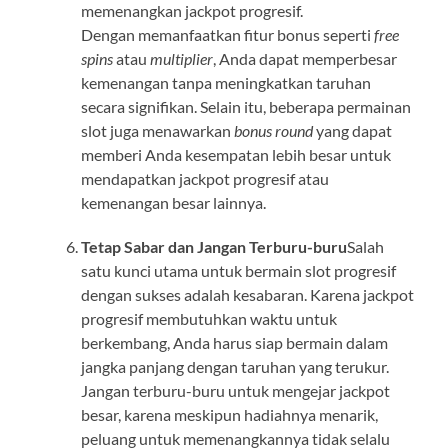
memenangkan jackpot progresif.
Dengan memanfaatkan fitur bonus seperti
free
spins
atau
multiplier
, Anda dapat memperbesar
kemenangan tanpa meningkatkan taruhan
secara signifikan. Selain itu, beberapa permainan
slot juga menawarkan
bonus round
yang dapat
memberi Anda kesempatan lebih besar untuk
mendapatkan jackpot progresif atau
kemenangan besar lainnya.
Tetap Sabar dan Jangan Terburu-buru
Salah
satu kunci utama untuk bermain slot progresif
dengan sukses adalah kesabaran. Karena jackpot
progresif membutuhkan waktu untuk
berkembang, Anda harus siap bermain dalam
jangka panjang dengan taruhan yang terukur.
Jangan terburu-buru untuk mengejar jackpot
besar, karena meskipun hadiahnya menarik,
peluang untuk memenangkannya tidak selalu