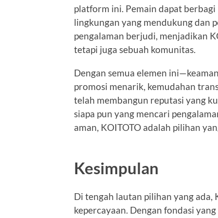
platform ini. Pemain dapat berbagi
lingkungan yang mendukung dan po
pengalaman berjudi, menjadikan K
tetapi juga sebuah komunitas.
Dengan semua elemen ini—keamanan
promosi menarik, kemudahan tran
telah membangun reputasi yang kuat
siapa pun yang mencari pengalama
aman, KOITOTO adalah pilihan yang 
Kesimpulan
Di tengah lautan pilihan yang ada
kepercayaan. Dengan fondasi yang 