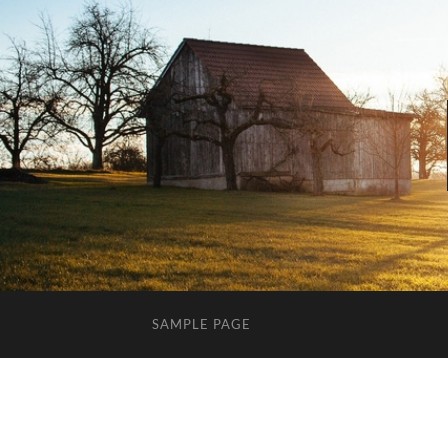
SAMPLE PAGE