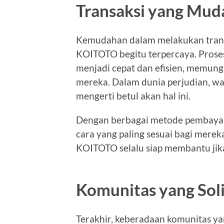
Transaksi yang Mud
Kemudahan dalam melakukan trans
KOITOTO begitu terpercaya. Proses
menjadi cepat dan efisien, memun
mereka. Dalam dunia perjudian, w
mengerti betul akan hal ini.
Dengan berbagai metode pembayara
cara yang paling sesuai bagi merek
KOITOTO selalu siap membantu jik
Komunitas yang Sol
Terakhir, keberadaan komunitas y