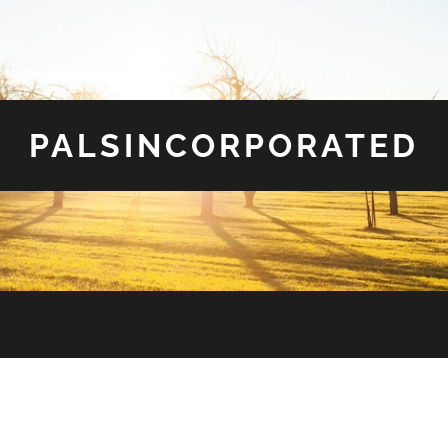
PALSINCORPORATED