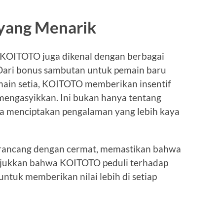
yang Menarik
 KOITOTO juga dikenal dengan berbagai
Dari bonus sambutan untuk pemain baru
main setia, KOITOTO memberikan insentif
engasyikkan. Ini bukan hanya tentang
ga menciptakan pengalaman yang lebih kaya
irancang dengan cermat, memastikan bahwa
njukkan bahwa KOITOTO peduli terhadap
ntuk memberikan nilai lebih di setiap