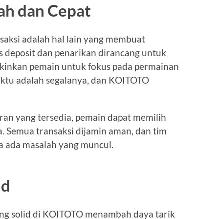
ah dan Cepat
aksi adalah hal lain yang membuat
 deposit dan penarikan dirancang untuk
gkinkan pemain untuk fokus pada permainan
aktu adalah segalanya, dan KOITOTO
n yang tersedia, pemain dapat memilih
a. Semua transaksi dijamin aman, dan tim
a ada masalah yang muncul.
id
ang solid di KOITOTO menambah daya tarik