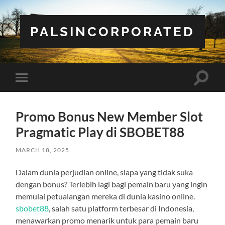
PALSINCORPORATED
Toggle
Toggle
search
mobile
field
menu
Promo Bonus New Member Slot
Pragmatic Play di SBOBET88
MARCH 18, 2025
Dalam dunia perjudian online, siapa yang tidak suka
dengan bonus? Terlebih lagi bagi pemain baru yang ingin
memulai petualangan mereka di dunia kasino online.
sbobet88
, salah satu platform terbesar di Indonesia,
menawarkan promo menarik untuk para pemain baru