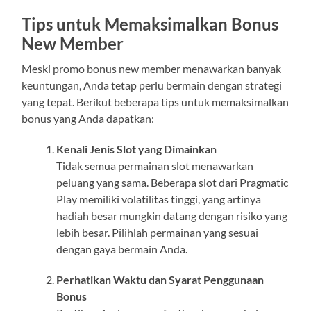
Tips untuk Memaksimalkan Bonus
New Member
Meski promo bonus new member menawarkan banyak
keuntungan, Anda tetap perlu bermain dengan strategi
yang tepat. Berikut beberapa tips untuk memaksimalkan
bonus yang Anda dapatkan:
Kenali Jenis Slot yang Dimainkan
Tidak semua permainan slot menawarkan
peluang yang sama. Beberapa slot dari Pragmatic
Play memiliki volatilitas tinggi, yang artinya
hadiah besar mungkin datang dengan risiko yang
lebih besar. Pilihlah permainan yang sesuai
dengan gaya bermain Anda.
Perhatikan Waktu dan Syarat Penggunaan
Bonus