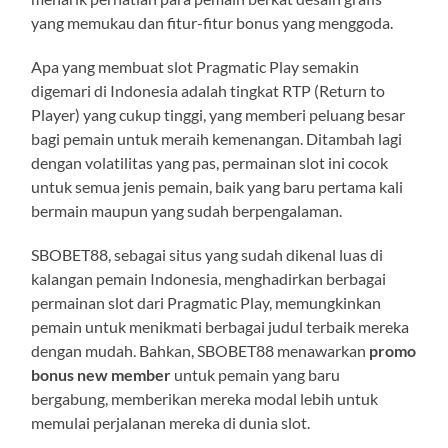
yang memukau dan fitur-fitur bonus yang menggoda.
Apa yang membuat slot Pragmatic Play semakin
digemari di Indonesia adalah tingkat RTP (Return to
Player) yang cukup tinggi, yang memberi peluang besar
bagi pemain untuk meraih kemenangan. Ditambah lagi
dengan volatilitas yang pas, permainan slot ini cocok
untuk semua jenis pemain, baik yang baru pertama kali
bermain maupun yang sudah berpengalaman.
SBOBET88, sebagai situs yang sudah dikenal luas di
kalangan pemain Indonesia, menghadirkan berbagai
permainan slot dari Pragmatic Play, memungkinkan
pemain untuk menikmati berbagai judul terbaik mereka
dengan mudah. Bahkan, SBOBET88 menawarkan
promo
bonus new member
untuk pemain yang baru
bergabung, memberikan mereka modal lebih untuk
memulai perjalanan mereka di dunia slot.