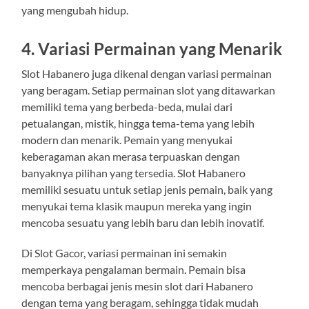
yang mengubah hidup.
4. Variasi Permainan yang Menarik
Slot Habanero juga dikenal dengan variasi permainan
yang beragam. Setiap permainan slot yang ditawarkan
memiliki tema yang berbeda-beda, mulai dari
petualangan, mistik, hingga tema-tema yang lebih
modern dan menarik. Pemain yang menyukai
keberagaman akan merasa terpuaskan dengan
banyaknya pilihan yang tersedia. Slot Habanero
memiliki sesuatu untuk setiap jenis pemain, baik yang
menyukai tema klasik maupun mereka yang ingin
mencoba sesuatu yang lebih baru dan lebih inovatif.
Di Slot Gacor, variasi permainan ini semakin
memperkaya pengalaman bermain. Pemain bisa
mencoba berbagai jenis mesin slot dari Habanero
dengan tema yang beragam, sehingga tidak mudah