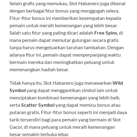
Selain grafis yang memukau, Slot Habanero juga dikenal
dengan berbagai fitur bonus yang menggugah selera.
Fitur-fitur bonus ini memberikan kesempatan kepada
pemain untuk meraih kemenangan yang lebih besar.
Salah satu fitur yang paling dicari adalah
Free Spins
, di
mana pemain dapat memutar gulungan secara gratis
tanpa harus mengeluarkan taruhan tambahan. Dengan
adanya fitur ini, pemain dapat memperpanjang waktu
bermain mereka dan meningkatkan peluang untuk
memenangkan hadiah besar.
Tidak hanya itu, Slot Habanero juga menawarkan
Wild
Symbol
yang dapat menggantikan simbol lain untuk
menciptakan kombinasi kemenangan yang lebih baik,
serta
Scatter Symbol
yang dapat memicu bonus atau
putaran gratis. Fitur-fitur bonus seperti ini menjadi daya
tarik tersendiri bagi para pemain yang bermain di Slot
Gacor, di mana peluang untuk meraih kemenangan
besar semakin terbuka lebar.