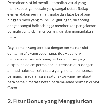
Permainan slot ini memiliki tampilan visual yang
memikat dengan desain yang sangat detail. Setiap
elemen dalam permainan, mulai dari latar belakang
hingga simbol yang muncul di gulungan, dirancang
dengan sangat baik sehingga memberikan pengalaman
bermain yang lebih menyenangkan dan memanjakan
mata.
Bagi pemain yang terbiasa dengan permainan slot
dengan grafis yang sederhana, Slot Habanero
menawarkan sesuatu yang berbeda. Dunia yang
diciptakan dalam permainan ini terasa hidup, dengan
animasi halus dan efek suara yang menambah sensasi
bermain. Ini adalah salah satu faktor yang membuat
para pemain merasa betah berlama-lama bermain di Slot
Gacor.
2. Fitur Bonus yang Menggiurkan