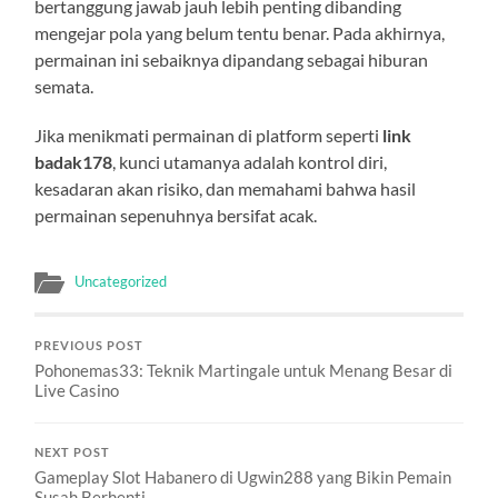
bertanggung jawab jauh lebih penting dibanding
mengejar pola yang belum tentu benar. Pada akhirnya,
permainan ini sebaiknya dipandang sebagai hiburan
semata.
Jika menikmati permainan di platform seperti
link
badak178
, kunci utamanya adalah kontrol diri,
kesadaran akan risiko, dan memahami bahwa hasil
permainan sepenuhnya bersifat acak.
Uncategorized
PREVIOUS POST
Pohonemas33: Teknik Martingale untuk Menang Besar di
Live Casino
NEXT POST
Gameplay Slot Habanero di Ugwin288 yang Bikin Pemain
Susah Berhenti