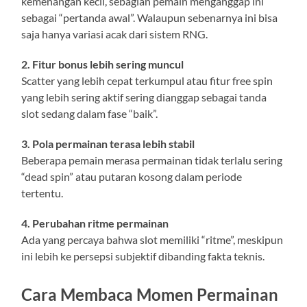
kemenangan kecil, sebagian pemain menganggap ini
sebagai “pertanda awal”. Walaupun sebenarnya ini bisa
saja hanya variasi acak dari sistem RNG.
2. Fitur bonus lebih sering muncul
Scatter yang lebih cepat terkumpul atau fitur free spin
yang lebih sering aktif sering dianggap sebagai tanda
slot sedang dalam fase “baik”.
3. Pola permainan terasa lebih stabil
Beberapa pemain merasa permainan tidak terlalu sering
“dead spin” atau putaran kosong dalam periode
tertentu.
4. Perubahan ritme permainan
Ada yang percaya bahwa slot memiliki “ritme”, meskipun
ini lebih ke persepsi subjektif dibanding fakta teknis.
Cara Membaca Momen Permainan