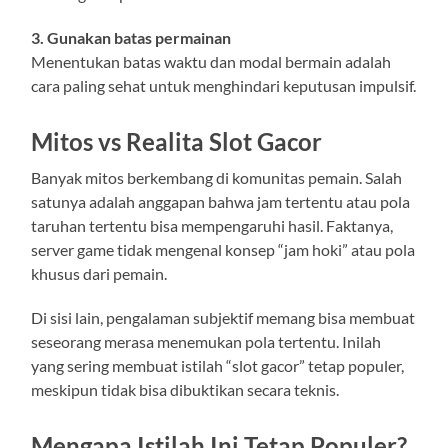
3. Gunakan batas permainan
Menentukan batas waktu dan modal bermain adalah
cara paling sehat untuk menghindari keputusan impulsif.
Mitos vs Realita Slot Gacor
Banyak mitos berkembang di komunitas pemain. Salah
satunya adalah anggapan bahwa jam tertentu atau pola
taruhan tertentu bisa mempengaruhi hasil. Faktanya,
server game tidak mengenal konsep “jam hoki” atau pola
khusus dari pemain.
Di sisi lain, pengalaman subjektif memang bisa membuat
seseorang merasa menemukan pola tertentu. Inilah
yang sering membuat istilah “slot gacor” tetap populer,
meskipun tidak bisa dibuktikan secara teknis.
Mengapa Istilah Ini Tetap Populer?