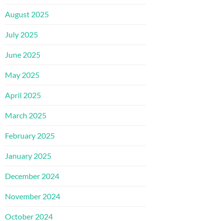
August 2025
July 2025
June 2025
May 2025
April 2025
March 2025
February 2025
January 2025
December 2024
November 2024
October 2024