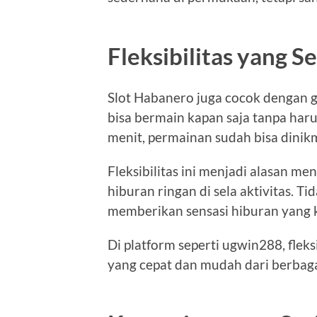
Fleksibilitas yang 
Slot Habanero juga cocok dengan 
bisa bermain kapan saja tanpa ha
menit, permainan sudah bisa dinikm
Fleksibilitas ini menjadi alasan m
hiburan ringan di sela aktivitas. T
memberikan sensasi hiburan yang k
Di platform seperti ugwin288, fleks
yang cepat dan mudah dari berbaga