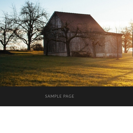
SAMPLE PAGE