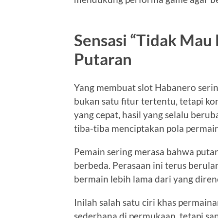
Sensasi “Tidak Mau 
Putaran
Yang membuat slot Habanero sering
bukan satu fitur tertentu, tetapi k
yang cepat, hasil yang selalu ber
tiba-tiba menciptakan pola permai
Pemain sering merasa bahwa putar
berbeda. Perasaan ini terus berul
bermain lebih lama dari yang dire
Inilah salah satu ciri khas permain
sederhana di permukaan, tetapi sa