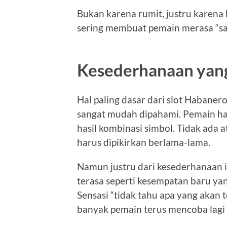
Bukan karena rumit, justru karena
sering membuat pemain merasa “sat
Kesederhanaan yang
Hal paling dasar dari slot Haban
sangat mudah dipahami. Pemain h
hasil kombinasi simbol. Tidak ada a
harus dipikirkan berlama-lama.
Namun justru dari kesederhanaan i
terasa seperti kesempatan baru yan
Sensasi “tidak tahu apa yang akan 
banyak pemain terus mencoba lagi 