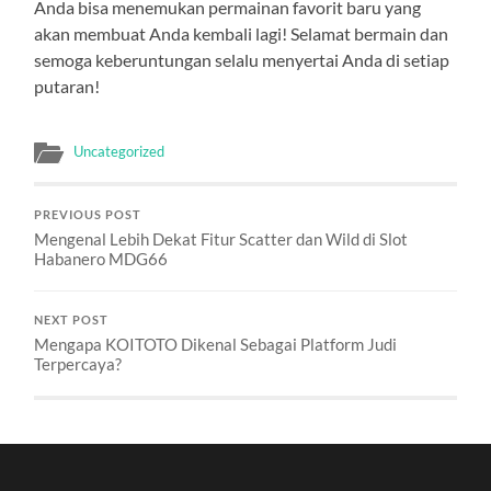
Anda bisa menemukan permainan favorit baru yang
akan membuat Anda kembali lagi! Selamat bermain dan
semoga keberuntungan selalu menyertai Anda di setiap
putaran!
Uncategorized
PREVIOUS POST
Mengenal Lebih Dekat Fitur Scatter dan Wild di Slot
Habanero MDG66
NEXT POST
Mengapa KOITOTO Dikenal Sebagai Platform Judi
Terpercaya?